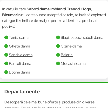
În cazul în care
Saboti dama imblaniti Trendd Clogs,
Bleumarin
nu corespunde așteptărilor tale, te invit să explorezi
categoriile similare de mai jos pentru a identifica produsul
potrivit:
Tenisi dama
Slapi, papuci, saboti dama
Ghete dama
Cizme dama
Sandale dama
Balerini
Pantofi dama
Mocasini dama
Botine dama
Departamente
Descoperă cele mai bune oferte și produse din diverse