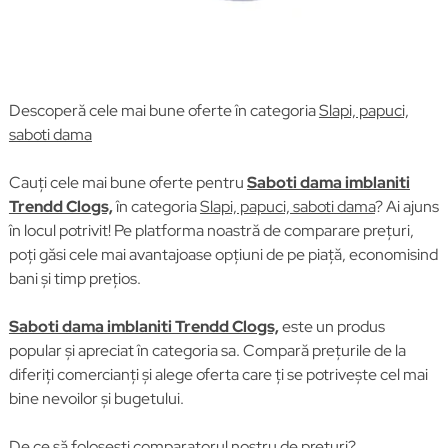
Descoperă cele mai bune oferte în categoria
Slapi, papuci,
saboti dama
Cauți cele mai bune oferte pentru
Saboti dama imblaniti
Trendd Clogs,
în categoria
Slapi, papuci, saboti dama
? Ai ajuns
în locul potrivit! Pe platforma noastră de comparare prețuri,
poți găsi cele mai avantajoase opțiuni de pe piață, economisind
bani și timp prețios.
Saboti dama imblaniti Trendd Clogs,
este un produs
popular și apreciat în categoria sa. Compară prețurile de la
diferiți comercianți și alege oferta care ți se potrivește cel mai
bine nevoilor și bugetului.
De ce să folosești comparatorul nostru de prețuri?