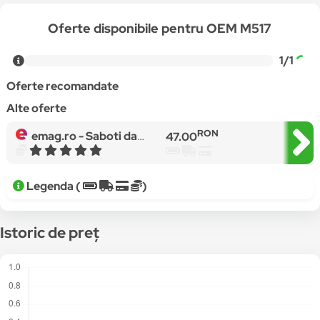
Oferte disponibile pentru OEM M517
1/1
Oferte recomandate
Alte oferte
RON
emag.ro -
Saboti dama imblaniti Trendd Clogs, Bleumarin
47.00
Legenda (
)
Istoric de preț