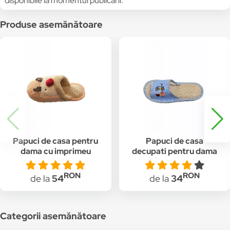
disponibile la momentul publicării.
Produse asemănătoare
Papuci de casa pentru
Papuci de casa
dama cu imprimeu
decupati pentru dama
reni, Roz cu imprimeu
cu imprimeu pisici,
multicolor, 36-37
Albastru, 40-41
RON
RON
de la
54
de la
34
Categorii asemănătoare