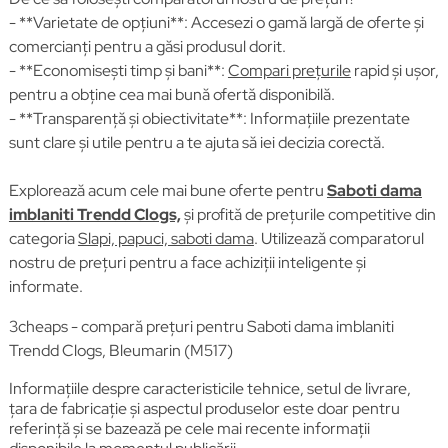
- **Varietate de opțiuni**: Accesezi o gamă largă de oferte și
comercianți pentru a găsi produsul dorit.
- **Economisești timp și bani**:
Compari prețurile
rapid și ușor,
pentru a obține cea mai bună ofertă disponibilă.
- **Transparență și obiectivitate**: Informațiile prezentate
sunt clare și utile pentru a te ajuta să iei decizia corectă.
Explorează acum cele mai bune oferte pentru
Saboti dama
imblaniti Trendd Clogs,
și profită de prețurile competitive din
categoria
Slapi, papuci, saboti dama
. Utilizează comparatorul
nostru de prețuri pentru a face achiziții inteligente și
informate.
3cheaps - compară prețuri pentru Saboti dama imblaniti
Trendd Clogs, Bleumarin (M517)
Informațiile despre caracteristicile tehnice, setul de livrare,
țara de fabricație și aspectul produselor este doar pentru
referință și se bazează pe cele mai recente informații