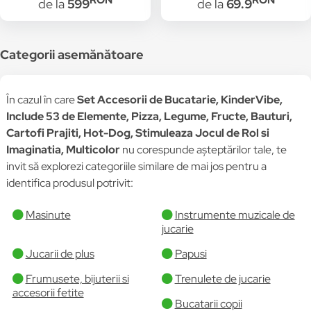
RON
RON
de la
599
de la
69.9
Iluminare LED, Plita cu
Legume, Fructe,
Inductie, Lumini si
Bauturi, Cartofi
Sunete, Cuptor cu
Prajiti, Hot-Dog,
Microunde, Robinet,
Stimuleaza Jocul de
Categorii asemănătoare
Butoane Rotative, Set
Rol si Imaginatia,
Complet Accesorii
Multicolor
pentru Gatit, 92 CM
În cazul în care
Set Accesorii de Bucatarie, KinderVibe,
Inaltime, Alb/Auriu
Include 53 de Elemente, Pizza, Legume, Fructe, Bauturi,
Cartofi Prajiti, Hot-Dog, Stimuleaza Jocul de Rol si
Imaginatia, Multicolor
nu corespunde așteptărilor tale, te
invit să explorezi categoriile similare de mai jos pentru a
identifica produsul potrivit:
Masinute
Instrumente muzicale de
jucarie
Jucarii de plus
Papusi
Frumusete, bijuterii si
Trenulete de jucarie
accesorii fetite
Bucatarii copii