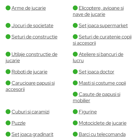
Arme de jucarie
Elicoptere, avioane si
nave de jucarie
Jocuri de societate
Set joaca supermarket
Seturi de constructie
Seturi de curatenie copii
si accesorii
Utilaje constructie de
Ateliere si bancuri de
jucarie
lucru
Roboti de jucarie
Set joaca doctor
Carucioare papusi si
Masti si costume copii
accesorii
Casute de papusi si
mobilier
Cuburi si caramizi
Figurine
Puzzle
Motociclete de jucarie
Set joaca gradinarit
Barci cu telecomanda