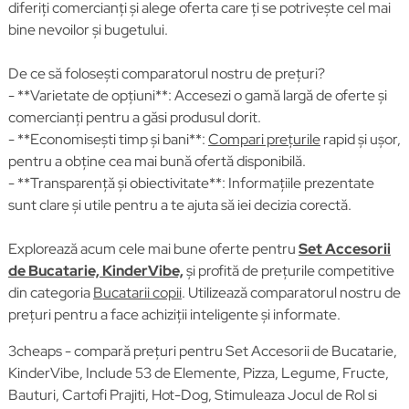
diferiți comercianți și alege oferta care ți se potrivește cel mai
bine nevoilor și bugetului.
De ce să folosești comparatorul nostru de prețuri?
- **Varietate de opțiuni**: Accesezi o gamă largă de oferte și
comercianți pentru a găsi produsul dorit.
- **Economisești timp și bani**:
Compari prețurile
rapid și ușor,
pentru a obține cea mai bună ofertă disponibilă.
- **Transparență și obiectivitate**: Informațiile prezentate
sunt clare și utile pentru a te ajuta să iei decizia corectă.
Explorează acum cele mai bune oferte pentru
Set Accesorii
de Bucatarie, KinderVibe,
și profită de prețurile competitive
din categoria
Bucatarii copii
. Utilizează comparatorul nostru de
prețuri pentru a face achiziții inteligente și informate.
3cheaps - compară prețuri pentru Set Accesorii de Bucatarie,
KinderVibe, Include 53 de Elemente, Pizza, Legume, Fructe,
Bauturi, Cartofi Prajiti, Hot-Dog, Stimuleaza Jocul de Rol si