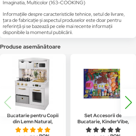
Imaginatia, Multicolor (163-COOKING)
Informațiile despre caracteristicile tehnice, setul de livrare,
țara de fabricație și aspectul produselor este doar pentru
referință și se bazează pe cele mai recente informații
disponibile la momentul publicării.
Produse asemănătoare
Bucatarie pentru Copii
Set Accesorii de
din Lemn Natural,
Bucatarie, KinderVibe,
VintageCuisine,
Include 53 de
KinderVibe™, cu
Elemente, Pizza,