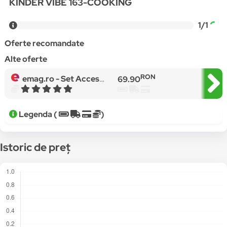
KINDER VIBE 163-COOKING
1/1
Oferte recomandate
Alte oferte
RON
emag.ro -
Set Accesorii de Bucatarie, KinderVibe, Include 53 de Elemente, Pizza, Legume, Fructe, Bauturi, Cartofi Prajiti, Hot-Dog, Stimuleaza Jocul de Rol si Imaginatia, Multicolor
69.90
Legenda (
)
Istoric de preț