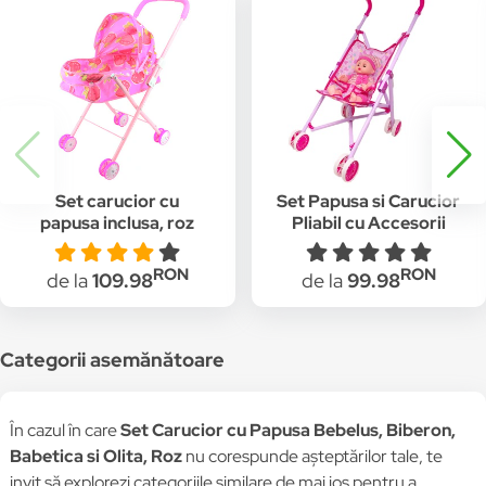
Set carucior cu
Set Papusa si Carucior
papusa inclusa, roz
Pliabil cu Accesorii
Salamandra Kids
RON
RON
de la
109.98
de la
99.98
Categorii asemănătoare
În cazul în care
Set Carucior cu Papusa Bebelus, Biberon,
Babetica si Olita, Roz
nu corespunde așteptărilor tale, te
invit să explorezi categoriile similare de mai jos pentru a