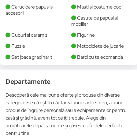
Carucioare papusi si
Masti si costume copii
accesorii
Casute de papusi si
mobilier
Cuburi si caramizi
Figurine
Puzzle
Motociclete de jucarie
Set joaca gradinarit
Barci cu telecomanda
Departamente
Descoperă cele mai bune oferte și produse din diverse
categorii. Fie că ești în căutarea unui gadget nou, a unui
produs de îngrijire personală sau a echipamentelor pentru
casă și grădină, avem tot ce îți trebuie. Alege din
următoarele departamente și găsește ofertele perfecte
pentru tine: