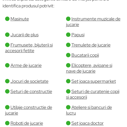
identifica produsul potrivit:
Masinute
Instrumente muzicale de
jucarie
Jucarii de plus
Papusi
Frumusete, bijuterii si
Trenulete de jucarie
accesorii fetite
Bucatarii copii
Arme de jucarie
Elicoptere, avioane si
nave de jucarie
Jocuri de societate
Set joaca supermarket
Seturi de constructie
Seturi de curatenie copii
si accesorii
Utilaje constructie de
Ateliere si bancuri de
jucarie
lucru
Roboti de jucarie
Set joaca doctor