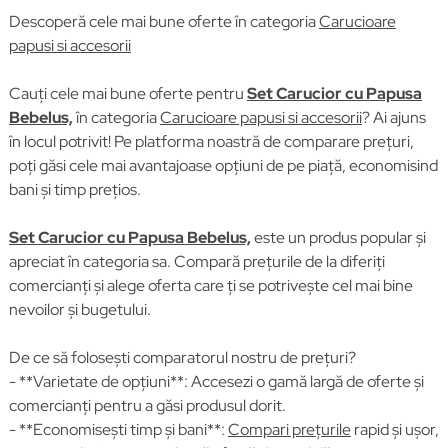
Descoperă cele mai bune oferte în categoria
Carucioare
papusi si accesorii
Cauți cele mai bune oferte pentru
Set Carucior cu Papusa
Bebelus,
în categoria
Carucioare papusi si accesorii
? Ai ajuns
în locul potrivit! Pe platforma noastră de comparare prețuri,
poți găsi cele mai avantajoase opțiuni de pe piață, economisind
bani și timp prețios.
Set Carucior cu Papusa Bebelus,
este un produs popular și
apreciat în categoria sa. Compară prețurile de la diferiți
comercianți și alege oferta care ți se potrivește cel mai bine
nevoilor și bugetului.
De ce să folosești comparatorul nostru de prețuri?
- **Varietate de opțiuni**: Accesezi o gamă largă de oferte și
comercianți pentru a găsi produsul dorit.
- **Economisești timp și bani**:
Compari prețurile
rapid și ușor,