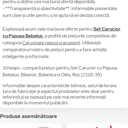
pentru a obține cea mai bună ofertă disponibilă.
- **Transparență și obiectivitate**: Informațiile prezentate
sunt clare și utile pentru a te ajuta să iei decizia corectă.
Explorează acum cele mai bune oferte pentru
Set Carucior
cu Papusa Bebelus,
și profită de prețurile competitive din
categoria
Carucioare papusi si accesorii
. Utilizează
comparatorul nostru de prețuri pentru a face achiziții
inteligente și informate.
3cheaps - compară prețuri pentru Set Carucior cu Papusa
Bebelus, Biberon, Babetica si Olita, Roz (2328-39)
Informațiile despre caracteristicile tehnice, setul de livrare,
țara de fabricație și aspectul produselor este doar pentru
referință și se bazează pe cele mai recente informații
disponibile la momentul publicării.
Produse asemănătoare