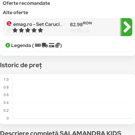
Oferte recomandate
Alte oferte
RON
emag.ro -
Set Carucior cu Papusa Bebelus, Biberon, Babetica si Olita, Roz
82.98
Legenda (
)
Istoric de preț
Descriere completă SALAMANDRA KIDS