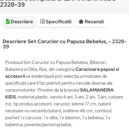
2328-39
Descriere
Specificatii
Recenzii
Descriere Set Carucior cu Papusa Bebelus, - 2328-
39
Produsul Set Carucior cu Papusa Bebelus, Biberon,
Babetica si Olita, Roz, din categoria
Carucioare papusi si
accesorii
se evidențiază prin selecția urmatoare de
specificații care îl fac potrivit pentru nevoile diverse ale
consumatorilor: Provine de la brandul
SALAMANDRA
KIDS
, material plastic, varsta 4 ani, 5 ani, 2 ani, 3 ani, culoare
roz, tip produs accesorii, carucior, latime 17 cm, baterii
necesare nu necesita baterii, inaltime 48 cm, continut
pachet 1 x carucior, 1 x olita, 1 x biberon, 1 x bebelus, 1 x
babetica, poveste/personaj bebe, .