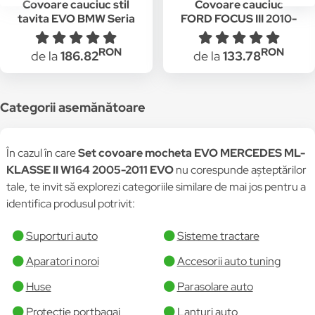
Covoare cauciuc stil
Covoare cauciuc
tavita EVO BMW Seria
FORD FOCUS III 2010-
7 F01 lung 2008-2015
> ( EVO P50 ) (set 4
buc)
RON
RON
de la
186.82
de la
133.78
Categorii asemănătoare
În cazul în care
Set covoare mocheta EVO MERCEDES ML-
KLASSE II W164 2005-2011 EVO
nu corespunde așteptărilor
tale, te invit să explorezi categoriile similare de mai jos pentru a
identifica produsul potrivit:
Suporturi auto
Sisteme tractare
Aparatori noroi
Accesorii auto tuning
Huse
Parasolare auto
Protectie portbagaj
Lanturi auto