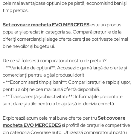
cele mai avantajoase opțiuni de pe piață, economisind bani și
timp prețios.
Set covoare mocheta EVO MERCEDES
este un produs
popular și apreciat în categoria sa. Compară prețurile de la
diferiți comercianți și alege oferta care ți se potrivește cel mai
bine nevoilor și bugetului.
De ce să folosești comparatorul nostru de prețuri?
- **Varietate de opțiuni**: Accesezi o gamă largă de oferte și
comercianți pentru a găsi produsul dorit.
- **Economisești timp și bani**:
Compari prețurile
rapid și ușor,
pentru a obține cea mai bună ofertă disponibilă.
- **Transparență și obiectivitate**: Informațiile prezentate
sunt clare și utile pentru a te ajuta să iei decizia corectă.
Explorează acum cele mai bune oferte pentru
Set covoare
mocheta EVO MERCEDES
și profită de prețurile competitive
din categoria
Covorase auto
. Utilizează comparatorul nostru