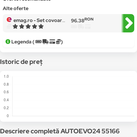
Alte oferte
RON
emag.ro -
Set covoare mocheta EVO MERCEDES ML-KLASSE II W164 2005-2011 EVO
96.38
Legenda (
)
Istoric de preț
Descriere completă AUTOEVO24 55166