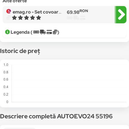
Alte oferte
RON
emag.ro -
Set covoare mocheta EVO SEAT ALHAMBRA I 5os. 1995-2010
69.98
Legenda (
)
Istoric de preț
Descriere completă AUTOEVO24 55196