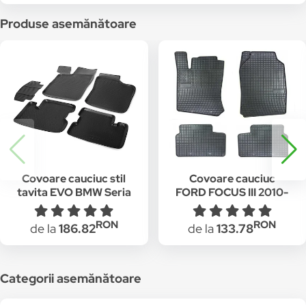
Produse asemănătoare
Covoare cauciuc stil
Covoare cauciuc
tavita EVO BMW Seria
FORD FOCUS III 2010-
7 F01 lung 2008-2015
> ( EVO P50 ) (set 4
buc)
RON
RON
de la
186.82
de la
133.78
Categorii asemănătoare