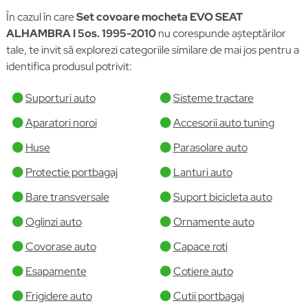
În cazul în care
Set covoare mocheta EVO SEAT
ALHAMBRA I 5os. 1995-2010
nu corespunde așteptărilor
tale, te invit să explorezi categoriile similare de mai jos pentru a
identifica produsul potrivit:
Suporturi auto
Sisteme tractare
Aparatori noroi
Accesorii auto tuning
Huse
Parasolare auto
Protectie portbagaj
Lanturi auto
Bare transversale
Suport bicicleta auto
Oglinzi auto
Ornamente auto
Covorase auto
Capace roti
Esapamente
Cotiere auto
Frigidere auto
Cutii portbagaj