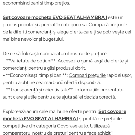
economisind bani și timp prețios.
Set covoare mocheta EVO SEAT ALHAMBRA I
este un
produs popular și apreciat în categoria sa. Compară prețurile
de la diferiți comercianți și alege oferta care ți se potrivește cel
mai bine nevoilor și bugetului.
De ce să folosești comparatorul nostru de prețuri?
- **Varietate de opțiuni**: Accesezi o gamă largă de oferte și
comercianți pentru a găsi produsul dorit.
- **Economisești timp și bani**:
Compari prețurile
rapid și ușor,
pentru a obține cea mai bună ofertă disponibilă.
- **Transparență și obiectivitate**: Informațiile prezentate
sunt clare și utile pentru a te ajuta să iei decizia corectă.
Explorează acum cele mai bune oferte pentru
Set covoare
mocheta EVO SEAT ALHAMBRA I
și profită de prețurile
competitive din categoria
Covorase auto
. Utilizează
comparatorul nostru de prețuri pentru a face achiziții