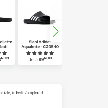
dilette
Slapi Adidas
Adidas, Papuci din
bati
Aqualette - CG3540
cauciuc
u, 39
1807, Negru, 39
RON
RON
RON
8
de la
89
de la
159
 tale, te invit să explorezi