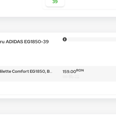
39
ntru ADIDAS EG1850-39
RON
te Comfort EG1850, Barbati, Negru
159.00