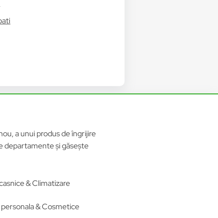
i
bati
ou, a unui produs de îngrijire
ele departamente și găsește
casnice & Climatizare
re personala & Cosmetice