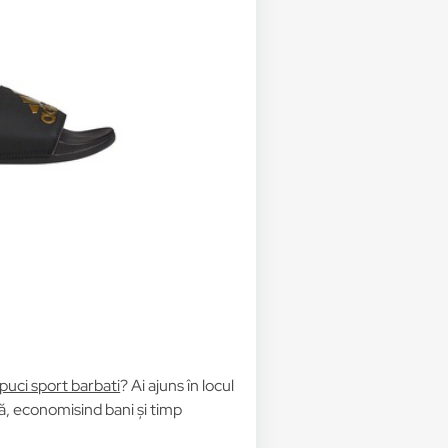
apuci sport barbati
? Ai ajuns în locul
ță, economisind bani și timp