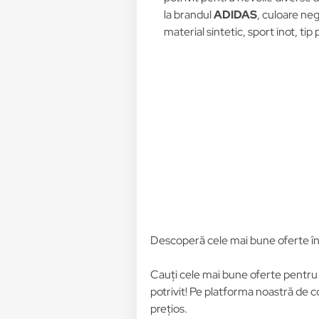
la brandul
ADIDAS
, culoare ne
material sintetic, sport inot, tip 
Descoperă cele mai bune oferte î
Cauți cele mai bune oferte pentr
potrivit! Pe platforma noastră de c
prețios.