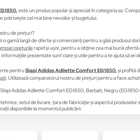
 EG1850,
este un produs popular și apreciat în categoria sa. Compară
se potrivește cel mai bine nevoilor și bugetului.
stru de prețuri?
i o gamă largă de oferte și comercianți pentru a găsi produsul dori
mpari prețurile
rapid și ușor, pentru a obține cea mai bună ofertă 
Informațiile prezentate sunt clare și utile pentru a te ajuta să iei d
erte pentru
Slapi Adidas Adilette Comfort EG1850,
și profită 
ati
. Utilizează comparatorul nostru de prețuri pentru a face achiziț
 Slapi Adidas Adilette Comfort EG1850, Barbati, Negru (EG1850
 tehnice, setul de livrare, țara de fabricație și aspectul produselor
ții disponibile la momentul publicării.