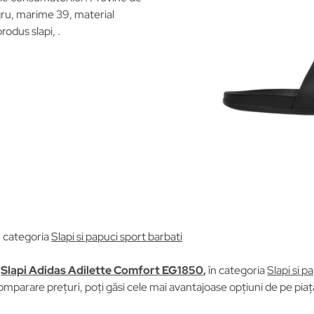
gru, marime 39, material
produs slapi, .
n categoria
Slapi si papuci sport barbati
u
Slapi Adidas Adilette Comfort EG1850,
în categoria
Slapi si p
omparare prețuri, poți găsi cele mai avantajoase opțiuni de pe pia