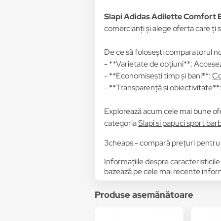
Slapi Adidas Adilette Comfort
comercianți și alege oferta care ți 
De ce să folosești comparatorul no
- **Varietate de opțiuni**: Accesez
- **Economisești timp și bani**:
Co
- **Transparență și obiectivitate**: 
Explorează acum cele mai bune of
categoria
Slapi si papuci sport barb
3cheaps - compară prețuri pentru
Informațiile despre caracteristicile
bazează pe cele mai recente informa
Produse asemănătoare