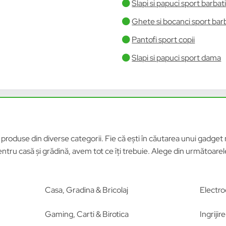
Slapi si papuci sport barbat
Ghete si bocanci sport bar
Pantofi sport copii
Slapi si papuci sport dama
roduse din diverse categorii. Fie că ești în căutarea unui gadget n
tru casă și grădină, avem tot ce îți trebuie. Alege din următoar
Casa, Gradina & Bricolaj
Electro
Gaming, Carti & Birotica
Ingriji