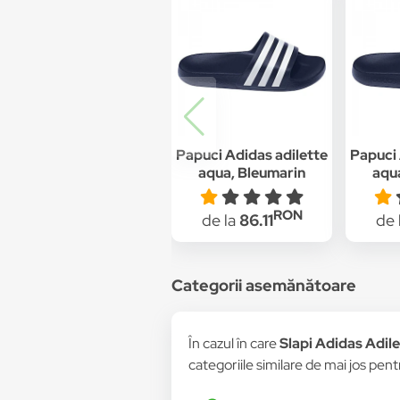
Papuci Adidas adilette
Papuci 
aqua, Bleumarin
aqu
RON
de la
86.11
de 
Categorii asemănătoare
În cazul în care
Slapi Adidas Adil
categoriile similare de mai jos pentr