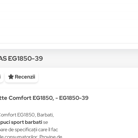
DAS EG1850-39
i
Recenzii
lette Comfort EG1850, - EG1850-39
 Comfort EG1850, Barbati,
apuci sport barbati
se
re de specificații care îl fac
ale consumatorilor: Provine de