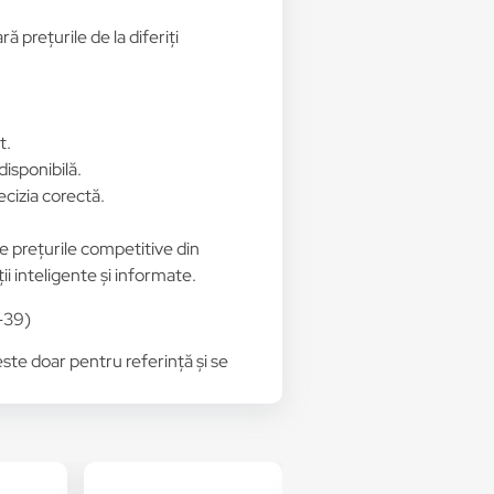
 prețurile de la diferiți
t.
disponibilă.
ecizia corectă.
de prețurile competitive din
ii inteligente și informate.
-39)
 este doar pentru referință și se