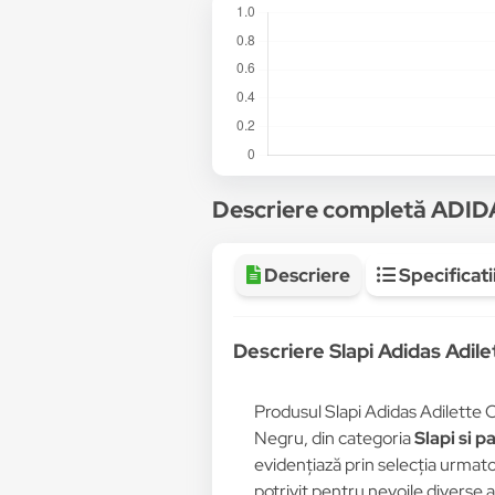
Descriere completă ADI
Descriere
Specificati
Descriere Slapi Adidas Adi
Produsul Slapi Adidas Adilette
Negru, din categoria
Slapi si p
evidențiază prin selecția urmatoa
potrivit pentru nevoile diverse 