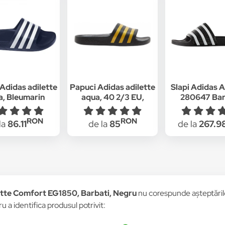
Adidas adilette
Papuci Adidas adilette
Slapi Adidas A
a, Bleumarin
aqua, 40 2/3 EU,
280647 Bar
Negru
Negru, Negr
RON
RON
la
86.11
de la
85
de la
267.9
ette Comfort EG1850, Barbati, Negru
nu corespunde așteptărilor
u a identifica produsul potrivit: