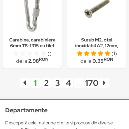
Carabina, carabiniera
Surub M2, otel
6mm TS-1315 cu filet
inoxidabil A2, 12mm,
cap ingropat,
()
(1)
BOSSARD, 1212729,
RON
RON
de la
2.98
de la
0.35
T149579
1
2
3
4
...
170
Departamente
Descoperă cele mai bune oferte și produse din diverse