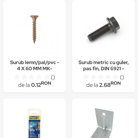
Surub lemn/pal/pvc -
Surub metric cu guler,
4 X 60 MM MK-
pas fin, DIN 6921 -
UCK4060
10.9, negru -
()
()
10x1.25x45
RON
RON
de la
0.12
de la
2.68