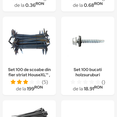
T149750
RON
RON
de la
0.36
de la
0.68
Set 100 de scoabe din
Set 100 bucati
fier striat HouseXL™ ,
holzsuruburi
lungime 200 mm,
autoforante cap
(5)
()
grosime 8 mm, pentru
hexagonal si garnitura
RON
RON
de la
199
de la
18.91
prinderea si fixarea
ZN, 4.8x28 mm
lemnului, rezistenta si
duritate mare, Natur