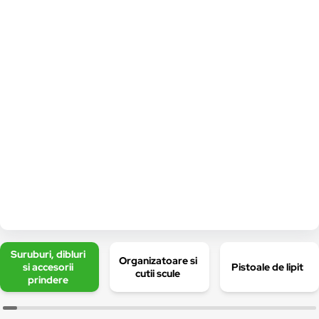
Suruburi, dibluri
Organizatoare si
si accesorii
Pistoale de lipit
cutii scule
prindere