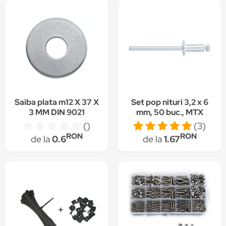
Saiba plata m12 X 37 X
Set pop nituri 3,2 x 6
3 MM DIN 9021
mm, 50 buc., MTX
()
(3)
RON
RON
de la
0.6
de la
1.67