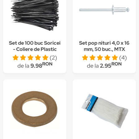
Set de 100 buc Soricei
Set pop nituri 4,0 x 16
- Coliere de Plastic
mm, 50 buc., MTX
200 mm x 2,5 mm, din
(2)
(4)
Poliamida 6.6 (PA66),
RON
RON
de la
9.98
de la
2.95
Intervisio, culoare
negru