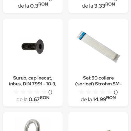
35358
RON
RON
de la
0.3
de la
3.33
Surub, cap inecat,
Set 50 coliere
inbus, DIN 7991 - 10.9,
(soricei) Strohm SM-
Negru - 6x25
CV-400-4-8, plastic,
()
()
400x4.8mm, Alb
RON
RON
de la
0.67
de la
14.99