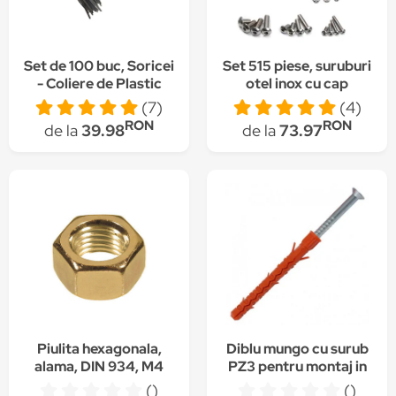
Set de 100 buc, Soricei
Set 515 piese, suruburi
- Coliere de Plastic
otel inox cu cap
200 mm x 2,5 mm, din
rotund hex
(7)
(4)
Poliamida 6.6 (PA66)
(M2/M4/M5) si piulite
RON
RON
de la
39.98
de la
73.97
+ 100 buc Suporti de
Fixare Adezivi 19 x 19
mm pentru Coliere de
Plastic, Intervisio,
Culoare negru
Piulita hexagonala,
Diblu mungo cu surub
alama, DIN 934, M4
PZ3 pentru montaj in
caramida 8 X 140 mm
()
()