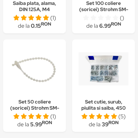
Saiba plata, alama,
Set 100 coliere
DIN 125A, M4
(soricei) Strohm SM-
CV-150-3-6, plastic,
(1)
()
150x3.6mm, Alb
RON
RON
de la
0.15
de la
6.99
Set 50 coliere
Set cutie, surub,
(soricei) Strohm SM-
piulita si saiba, 450
CCVR-120-3-6,
piese
(1)
(5)
reutilizabil, 120-3-
RON
RON
de la
5.99
de la
39
6mm, Alb