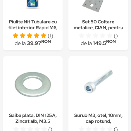
Piulite Nit Tubulare cu
Set 50 Coltare
filet interior Rapid M6,
metalice, CIAN, pentru
diametru 9mm, otel
lemn cu ranforsare,
(1)
()
cromat, burghiu HSS
90x90x65x2 mm
RON
RON
de la
39.97
de la
149.5
inclus, 20 buc/blister
5000673
Saiba plata, DIN 125A,
Surub M3, otel, 10mm,
Zincat alb, M3.5
cap rotund,
(10buc)
BOSSARD, 1003771,
()
()