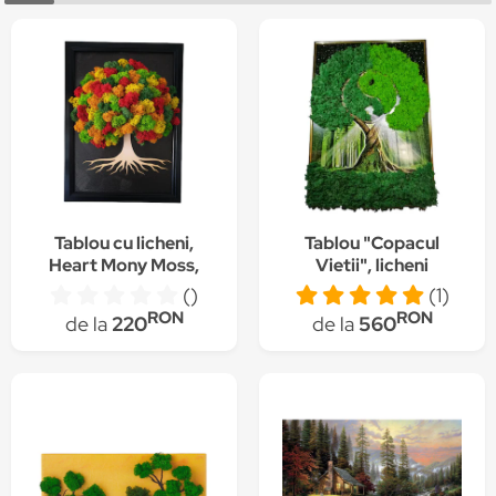
Tablou cu licheni,
Tablou "Copacul
Heart Mony Moss,
Vietii", licheni
25x34 cm
stabilizati 50X70cm
()
(1)
RON
RON
de la
220
de la
560