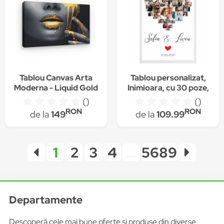
40 x 60 cm
Tablou Canvas Arta
Tablou personalizat,
Moderna - Liquid Gold
Inimioara, cu 30 poze,
on Senzual Lips, 100 x
Nume, Data, din lemn
()
()
60 cm
natural, cadou pentru
RON
RON
de la
149
de la
109.99
ziua indragostitilor,
Priti Global , Alb, A3,
30 x 42 cm
1
2
3
4
...
5689
Departamente
Descoperă cele mai bune oferte și produse din diverse