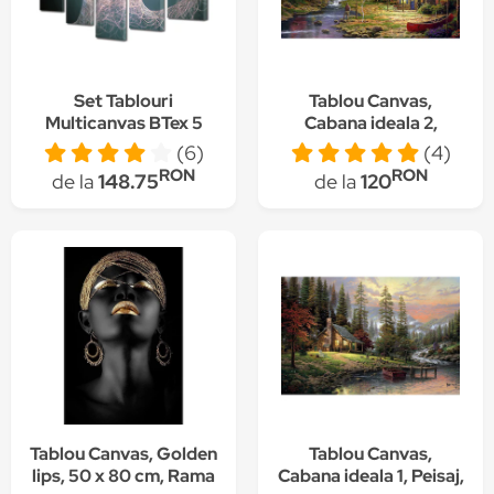
Set Tablouri
Tablou Canvas,
Multicanvas BTex 5
Cabana ideala 2,
Piese Abstract
Peisaj, Toamna, Munte,
(6)
(4)
ArtDecoMag Modern
Copaci, Casuta 80 x
RON
RON
de la
148.75
de la
120
Decorativ, Sarutul, 70
50 cm, Multicolor
x 125 cm
Tablou Canvas, Golden
Tablou Canvas,
lips, 50 x 80 cm, Rama
Cabana ideala 1, Peisaj,