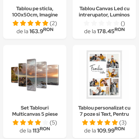
Tablou pe sticla,
Tablou Canvas Led cu
100x50cm, Imagine
intrerupator, Luminos
imprimata sticla,
in intuneric, Premium
(2)
()
Decorarea peretilor
Art Factory TrueColor
RON
RON
de la
163.9
de la
178.45
"luna plina”
Peisaj, Multicolor,
Peisaj cu cascada si
curcubeu noaptea,
Panza pe cadru de
lemn, Decoratiuni
Moderne pentru Casa,
40 x 60 cm
Set Tablouri
Tablou personalizat cu
Multicanvas 5 piese
7 poze si Text, Pentru
Premium Art Factory
Familie, din lemn
(5)
(3)
TrueColor Peisaj
natural, Priti Global ,
RON
RON
de la
113
de la
109.99
Multicolor Peisaj cu
Alb, A3, 30 x 42 cm
palmier langa mare,