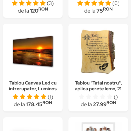
lemn, Multicolor
60 x 40 cm, Rama
(3)
(6)
lemn, Multicolor
RON
RON
de la
120
de la
75
Tablou Canvas Led cu
Tablou "Tatal nostru",
intrerupator, Luminos
aplica perete lemn, 21
in intuneric, Premium
x 27 cm
(1)
()
Art Factory TrueColor
RON
RON
de la
178.45
de la
27.99
Peisaj, Multicolor,
Apus la malul marii,
Panza pe cadru de
lemn, Decoratiuni
Moderne pentru Casa,