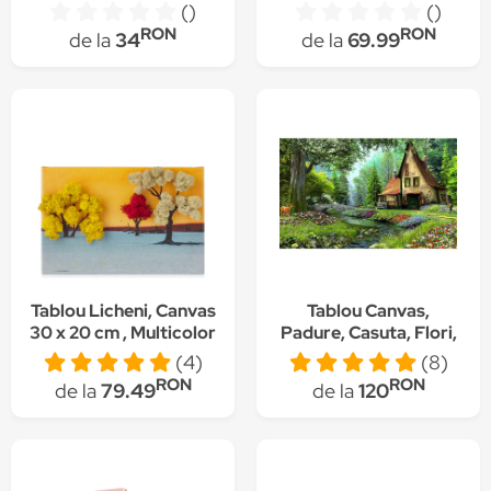
si gheata, Abstract,
cod interactiv 15x20
()
()
Panza pe cadru de
cm negru
RON
RON
de la
34
de la
69.99
lemn, Decoratiuni
Moderne pentru Casa,
20 x 30 cm
Tablou Licheni, Canvas
Tablou Canvas,
30 x 20 cm , Multicolor
Padure, Casuta, Flori,
Caprioara, 80 x 50 cm,
(4)
(8)
Rama lemn, Multicolor
RON
RON
de la
79.49
de la
120