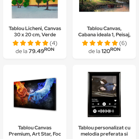
Tablou Licheni, Canvas
Tablou Canvas,
30 x 20 cm, Verde
Cabana ideala 1, Peisaj,
80 x 50 cm, Rama
(4)
(6)
lemn, Multicolor
RON
RON
de la
79.49
de la
120
Tablou Canvas
Tablou personalizat cu
Premium, Art Star, Foc
melodia preferata si