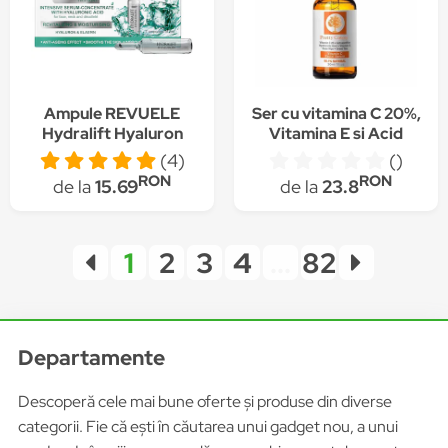
Ampule REVUELE
Ser cu vitamina C 20%,
Hydralift Hyaluron
Vitamina E si Acid
Intensive serum-
hialuronic, efect anti-
(4)
()
concentrate, 7x2ml
imbatranire si
RON
RON
de la
15.69
de la
23.8
antioxidant , Pretty
Cowry 30ml
1
2
3
4
...
82
Departamente
Descoperă cele mai bune oferte și produse din diverse
categorii. Fie că ești în căutarea unui gadget nou, a unui