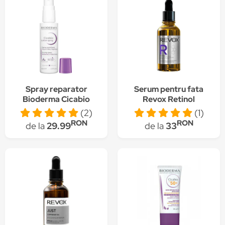
Spray reparator
Serum pentru fata
Bioderma Cicabio
Revox Retinol
pentru piele iritata si
Unifying Regenerator,
(2)
(1)
cu leziuni, 40 ml
30 ml
RON
RON
de la
29.99
de la
33