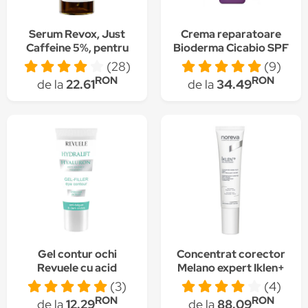
Serum Revox, Just
Crema reparatoare
Caffeine 5%, pentru
Bioderma Cicabio SPF
conturul ochilor, 30 ml
50+ pentru piele cu
(28)
(9)
leziuni expusa la soare,
RON
RON
de la
22.61
de la
34.49
30 ml
Gel contur ochi
Concentrat corector
Revuele cu acid
Melano expert Iklen+
hialuronic, 25 ml
Noreva cu actiune
(3)
(4)
tintita anti-rid si anti
RON
RON
de la
12.29
de la
88.09