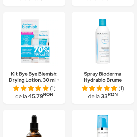
Kit Bye Bye Blemish:
Spray Bioderma
Drying Lotion, 30 ml +
Hydrabio Brume
Serum, 30 ml
pentru piele sensibila,
(1)
(1)
300 ml
RON
RON
de la
45.79
de la
33