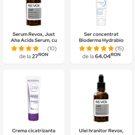
Serum Revox, Just
Ser concentrat
Aha Acids Serum, cu
Bioderma Hydrabio
AHA 30% efect de
pentru ten sensibil si
(10)
(15)
peeling, 30 ml
deshidratat, 40 ml
RON
RON
de la
27
de la
64.04
Crema cicatrizanta
Ulei hranitor Revox,