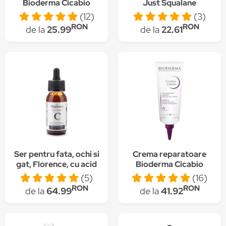
Bioderma Cicabio
Just Squalane
Pommade pentru piele
Nourishing Oil, 30 ml
(12)
(3)
cu leziuni, 40 ml
RON
RON
de la
25.99
de la
22.61
Ser pentru fata, ochi si
Crema reparatoare
gat, Florence, cu acid
Bioderma Cicabio
hialuronic si vitamina
pentru piele iritata si
(5)
(16)
C, 60 ml
cu leziuni, 100 ml
RON
RON
de la
64.99
de la
41.92