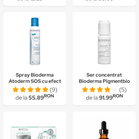
pete brune, 15 ml
Spray Bioderma
Ser concentrat
Atoderm SOS cu efect
Bioderma Pigmentbio
calmant pentru piele
C-Concentrate pentru
(9)
(5)
sensibila, 200 ml
ten hiperpigmentat, 15
RON
RON
de la
55.89
de la
91.99
ml