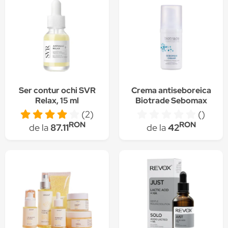
Ser contur ochi SVR
Crema antiseboreica
Relax, 15 ml
Biotrade Sebomax
cream 30 ml
(2)
()
RON
RON
de la
87.11
de la
42