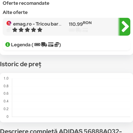
Oferte recomandate
Alte oferte
RON
emag.ro -
Tricou barbati, Adidas 03, Bumbac, 2XL EU, Alb
110.99
Legenda (
)
Istoric de preț
Descriere completă ADIDAS 56888A032-