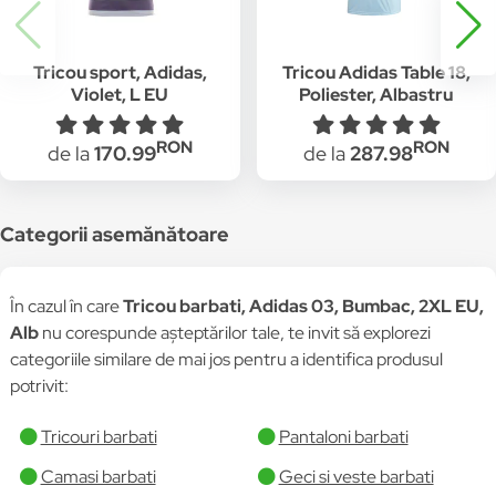
Tricou sport, Adidas,
Tricou Adidas Table 18,
Violet, L EU
Poliester, Albastru
deschis, S
RON
RON
de la
170.99
de la
287.98
Categorii asemănătoare
În cazul în care
Tricou barbati, Adidas 03, Bumbac, 2XL EU,
Alb
nu corespunde așteptărilor tale, te invit să explorezi
categoriile similare de mai jos pentru a identifica produsul
potrivit:
Tricouri barbati
Pantaloni barbati
Camasi barbati
Geci si veste barbati