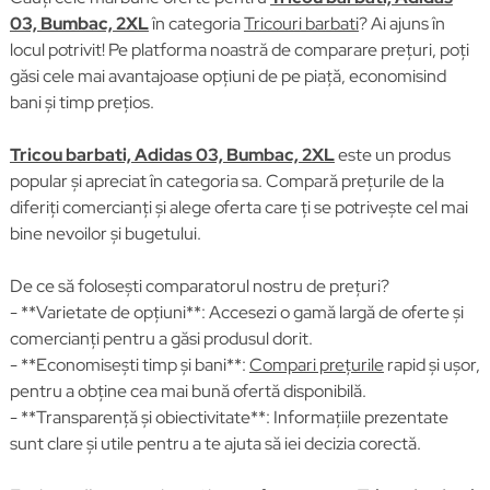
03, Bumbac, 2XL
în categoria
Tricouri barbati
? Ai ajuns în
locul potrivit! Pe platforma noastră de comparare prețuri, poți
găsi cele mai avantajoase opțiuni de pe piață, economisind
bani și timp prețios.
Tricou barbati, Adidas 03, Bumbac, 2XL
este un produs
popular și apreciat în categoria sa. Compară prețurile de la
diferiți comercianți și alege oferta care ți se potrivește cel mai
bine nevoilor și bugetului.
De ce să folosești comparatorul nostru de prețuri?
- **Varietate de opțiuni**: Accesezi o gamă largă de oferte și
comercianți pentru a găsi produsul dorit.
- **Economisești timp și bani**:
Compari prețurile
rapid și ușor,
pentru a obține cea mai bună ofertă disponibilă.
- **Transparență și obiectivitate**: Informațiile prezentate
sunt clare și utile pentru a te ajuta să iei decizia corectă.