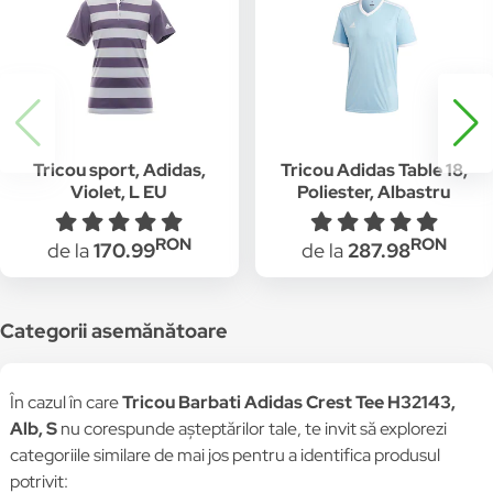
Tricou sport, Adidas,
Tricou Adidas Table 18,
Violet, L EU
Poliester, Albastru
deschis, S
RON
RON
de la
170.99
de la
287.98
Categorii asemănătoare
În cazul în care
Tricou Barbati Adidas Crest Tee H32143,
Alb, S
nu corespunde așteptărilor tale, te invit să explorezi
categoriile similare de mai jos pentru a identifica produsul
potrivit: