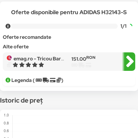
Oferte disponibile pentru ADIDAS H32143-S
1/1
Oferte recomandate
Alte oferte
RON
emag.ro -
Tricou Barbati Adidas Crest Tee H32143, Alb, S
151.00
Legenda (
)
Istoric de preț