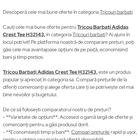
Descoperă cele mai bune oferte în categoria
Tricouri barbati
Cauți cele mai bune oferte pentru
Tricou Barbati Adidas
Crest Tee H32143,
în categoria
Tricouri barbati
? Ai ajuns în
locul potrivit! Pe platforma noastră de comparare prețuri, poți
găsi cele mai avantajoase opțiuni de pe piață, economisind
bani și timp prețios.
Tricou Barbati Adidas Crest Tee H32143,
este un produs
popular și apreciat în categoria sa. Compară prețurile de la
diferiți comercianți și alege oferta care ți se potrivește cel mai
bine nevoilor și bugetului.
De ce să folosești comparatorul nostru de prețuri?
- **Varietate de opțiuni**: Accesezi o gamă largă de oferte și
comercianți pentru a găsi produsul dorit.
- **Economisești timp și bani**:
Compari prețurile
rapid și ușor,
pentru a obține cea mai bună ofertă disponibilă.