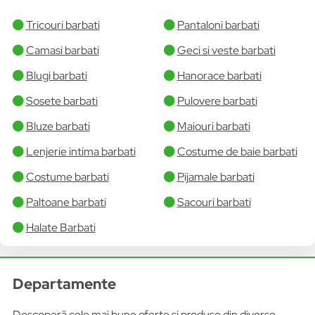
Tricouri barbati
Pantaloni barbati
Camasi barbati
Geci si veste barbati
Blugi barbati
Hanorace barbati
Sosete barbati
Pulovere barbati
Bluze barbati
Maiouri barbati
Lenjerie intima barbati
Costume de baie barbati
Costume barbati
Pijamale barbati
Paltoane barbati
Sacouri barbati
Halate Barbati
Departamente
Descoperă cele mai bune oferte și produse din diverse