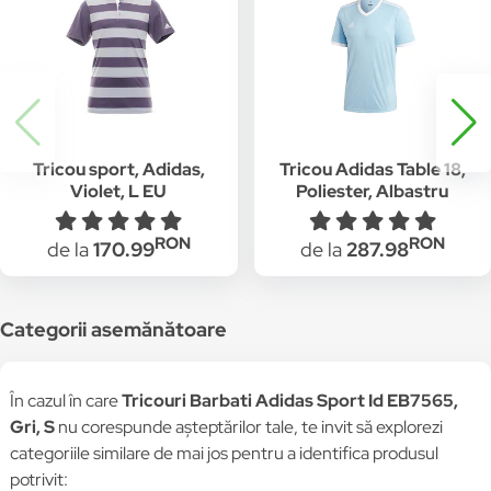
Tricou sport, Adidas,
Tricou Adidas Table 18,
Violet, L EU
Poliester, Albastru
deschis, S
RON
RON
de la
170.99
de la
287.98
Categorii asemănătoare
În cazul în care
Tricouri Barbati Adidas Sport Id EB7565,
Gri, S
nu corespunde așteptărilor tale, te invit să explorezi
categoriile similare de mai jos pentru a identifica produsul
potrivit: