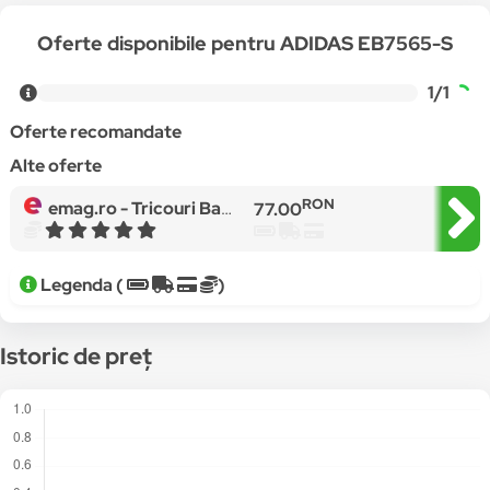
Oferte disponibile pentru ADIDAS EB7565-S
1/1
Oferte recomandate
Alte oferte
RON
emag.ro -
Tricouri Barbati Adidas Sport Id EB7565, Gri, S
77.00
Legenda (
)
Istoric de preț