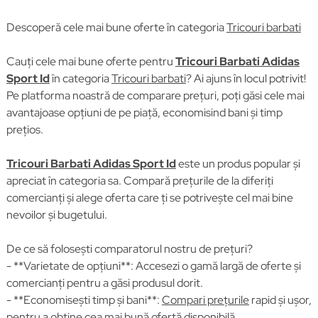
Descoperă cele mai bune oferte în categoria
Tricouri barbati
Cauți cele mai bune oferte pentru
Tricouri Barbati Adidas
Sport Id
în categoria
Tricouri barbati
? Ai ajuns în locul potrivit!
Pe platforma noastră de comparare prețuri, poți găsi cele mai
avantajoase opțiuni de pe piață, economisind bani și timp
prețios.
Tricouri Barbati Adidas Sport Id
este un produs popular și
apreciat în categoria sa. Compară prețurile de la diferiți
comercianți și alege oferta care ți se potrivește cel mai bine
nevoilor și bugetului.
De ce să folosești comparatorul nostru de prețuri?
- **Varietate de opțiuni**: Accesezi o gamă largă de oferte și
comercianți pentru a găsi produsul dorit.
- **Economisești timp și bani**:
Compari prețurile
rapid și ușor,
pentru a obține cea mai bună ofertă disponibilă.