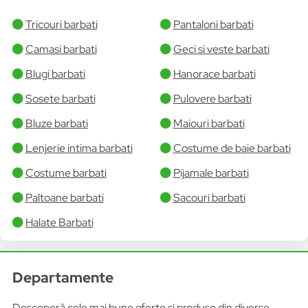
Tricouri barbati
Pantaloni barbati
Camasi barbati
Geci si veste barbati
Blugi barbati
Hanorace barbati
Sosete barbati
Pulovere barbati
Bluze barbati
Maiouri barbati
Lenjerie intima barbati
Costume de baie barbati
Costume barbati
Pijamale barbati
Paltoane barbati
Sacouri barbati
Halate Barbati
Departamente
Descoperă cele mai bune oferte și produse din diverse