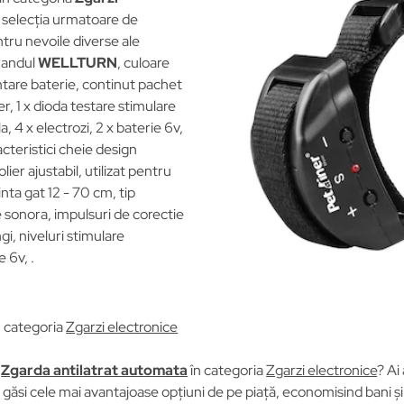
 selecția urmatoare de
entru nevoile diverse ale
randul
WELLTURN
, culoare
ntare baterie, continut pachet
ver, 1 x dioda testare stimulare
a, 4 x electrozi, 2 x baterie 6v,
acteristici cheie design
er ajustabil, utilizat pentru
inta gat 12 - 70 cm, tip
sonora, impulsuri de corectie
gi, niveluri stimulare
 6v, .
n categoria
Zgarzi electronice
u
Zgarda antilatrat automata
în categoria
Zgarzi electronice
? Ai
găsi cele mai avantajoase opțiuni de pe piață, economisind bani și