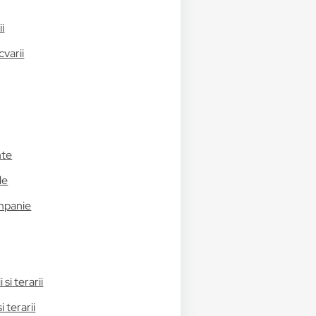
i
cvarii
nte
le
mpanie
 si terarii
i terarii