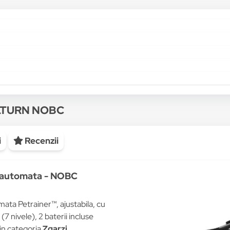
LLTURN NOBC
i
Recenzii
t automata - NOBC
ata Petrainer™, ajustabila, cu
(7 nivele), 2 baterii incluse
in categoria
Zgarzi