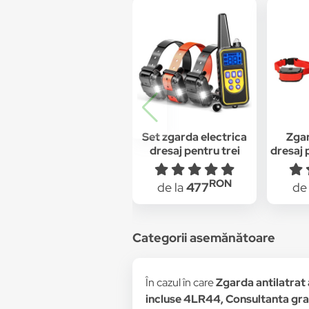
Set zgarda electrica
Zgar
dresaj pentru trei
dresaj 
caini, Wellturn, 800m,
rezi
cadouri Fluier Het Eek
reinca
RON
de la
477
de
si clicker WellTurn,
LC
electrozi conductivi
Incarca
cauciucati, Minighid
dr
dresaj gratuit,
Consul
Categorii asemănătoare
Consultanta gratuita
În cazul în care
Zgarda antilatrat 
incluse 4LR44, Consultanta gra