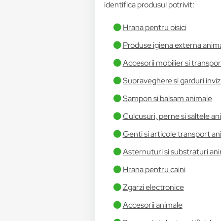
identifica produsul potrivit:
Hrana pentru pisici
Produse igiena externa anim
Accesorii mobilier si transp
Supraveghere si garduri invizi
Sampon si balsam animale
Culcusuri, perne si saltele a
Genti si articole transport a
Asternuturi si substraturi an
Hrana pentru caini
Zgarzi electronice
Accesorii animale