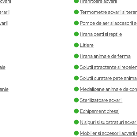
cvarii
Hranitoare acvarii
rarii
Termometre acvarii si terari
varii
Pompe de aer si accesorii a
Hrana pesti si reptile
Litiere
Hrana animale de ferma
ale
Solutii atractante si repele
Solutii curatare pete anima
anie
Medalioane animale de co
Sterilizatoare acvarii
Echipament dresaj
Nisipuri si substraturi acvarii
Mobilier si accesorii acvarii s