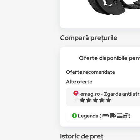
Compară prețurile
Oferte disponibile p
Oferte recomandate
Alte oferte
emag.ro -
Zgarda antilatrat automata Petrainer™, ajustabila, cu
Legenda (
)
Istoric de preț