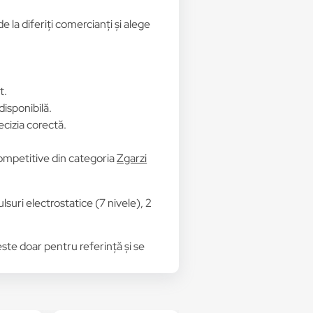
 la diferiți comercianți și alege
t.
disponibilă.
ecizia corectă.
 competitive din categoria
Zgarzi
.
suri electrostatice (7 nivele), 2
 este doar pentru referință și se