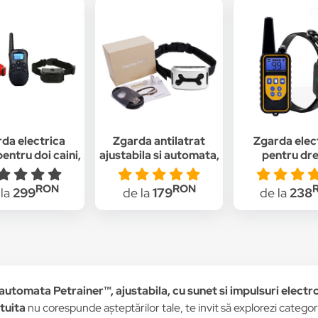
da electrica
Zgarda antilatrat
Zgarda elec
pentru doi caini,
ajustabila si automata,
pentru dre
stenta la apa,
7 nivele,
Wellturn, 8
rcabila, Ecran
Reincarcabila, Trei
Minighid dr
RON
RON
 la
299
de la
179
de la
238
D luminat,
functii independente
electrozi con
tor dublu, Ghid
(sunet, vibratie,
cauciucat
esaj inclus,
impulsuri), Rezistenta
reincarcab
tanta gratuita
la ploaie, Curea
economisire a
reflectorizanta,
a energie
Design patentat,
Consultanta g
Wellturn, Consultanta
automata Petrainer™, ajustabila, cu sunet si impulsuri electros
gratuita
tuita
nu corespunde așteptărilor tale, te invit să explorezi categori