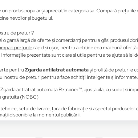
 un produs popular și apreciat în categoria sa. Compară prețurile de
 bine nevoilor și bugetului.
stru de prețuri?
i o gamă largă de oferte și comercianți pentru a găsi produsul dori
mpari prețurile
rapid și ușor, pentru a obține cea mai bună ofertă 
Informațiile prezentate sunt clare și utile pentru a te ajuta să iei d
erte pentru
Zgarda antilatrat automata
și profită de prețurile
l nostru de prețuri pentru a face achiziții inteligente și informate
arda antilatrat automata Petrainer™, ajustabila, cu sunet si impul
ta gratuita (NOBC)
 tehnice, setul de livrare, țara de fabricație și aspectul produselor
ții disponibile la momentul publicării.