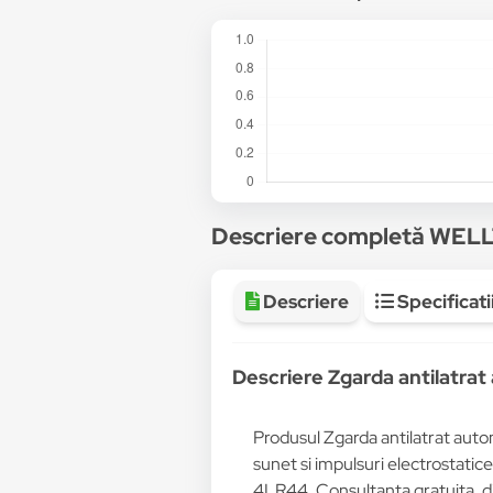
Descriere completă WE
Descriere
Specificati
Descriere Zgarda antilatra
Produsul Zgarda antilatrat autom
sunet si impulsuri electrostatice 
4LR44, Consultanta gratuita, d