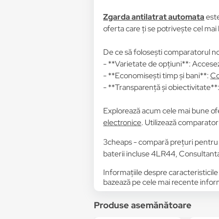
Zgarda antilatrat automata
este
oferta care ți se potrivește cel mai
De ce să folosești comparatorul no
- **Varietate de opțiuni**: Accesez
- **Economisești timp și bani**:
Co
- **Transparență și obiectivitate**: 
Explorează acum cele mai bune of
electronice
. Utilizează comparatoru
3cheaps - compară prețuri pentru Zg
baterii incluse 4LR44, Consultan
Informațiile despre caracteristicile
bazează pe cele mai recente informa
Produse asemănătoare