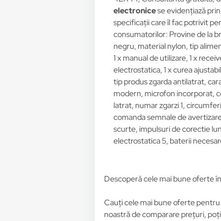
electronice
se evidențiază prin
specificații care îl fac potrivit p
consumatorilor: Provine de la b
negru, material nylon, tip alime
1 x manual de utilizare, 1 x recei
electrostatica, 1 x curea ajustabil
tip produs zgarda antilatrat, car
modern, microfon incorporat, coli
latrat, numar zgarzi 1, circumfer
comanda semnale de avertizare 
scurte, impulsuri de corectie lun
electrostatica 5, baterii necesare
Descoperă cele mai bune oferte î
Cauți cele mai bune oferte pentr
noastră de comparare prețuri, poți 