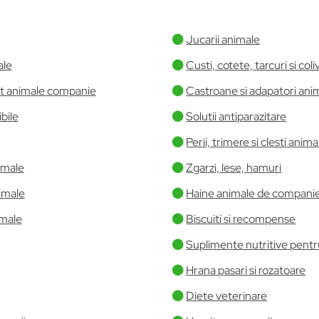
Jucarii animale
ale
Custi, cotete, tarcuri si coliv
ort animale companie
Castroane si adapatori ani
bile
Solutii antiparazitare
Perii, trimere si clesti anima
nimale
Zgarzi, lese, hamuri
nimale
Haine animale de compani
imale
Biscuiti si recompense
Suplimente nutritive pentr
Hrana pasari si rozatoare
Diete veterinare