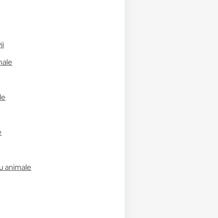
ii
male
le
e
u animale