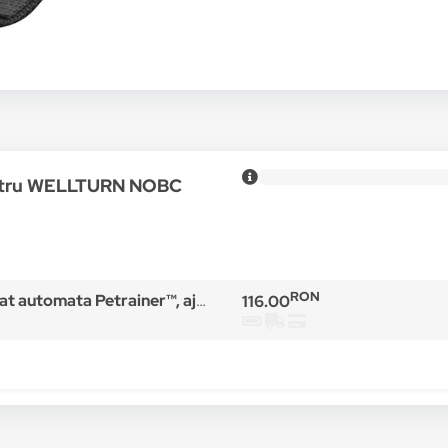
entru WELLTURN NOBC
RON
 sunet si impulsuri electrostatice (7 nivele), 2 baterii incluse 4LR44, Consultanta gratuita
116.00