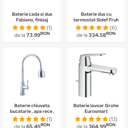
Baterie cada si dus
Baterie dus cu
Fabiano, finisaj
termostat Sidef Fruh
cromat, design
(1)
(6)
modern
RON
RON
de la
73.99
de la
334.58
Baterie chiuveta
Baterie lavoar Grohe
bucatarie , apa rece ,
Eurosmart
pipa flexibila , crom
Cosmopolitan,
(1)
(13)
lucios Gromix
monocomanda, 1/2",
RON
RON
de la
65.45
de la
364.99