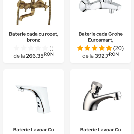
Baterie cada cu rozet,
Baterie cada Grohe
bronz
Eurosmart,
monocomanda, 1/2'',
()
(20)
cartus ceramic,
RON
RON
de la
266.35
de la
392.7
limitator
debit/temperatura,
diverter, Crom
Baterie Lavoar Cu
Baterie Lavoar Cu