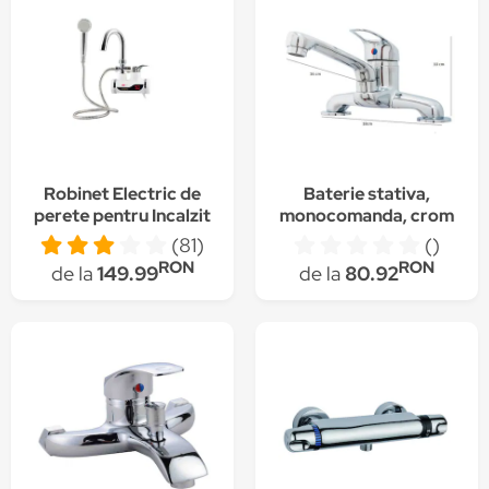
Robinet Electric de
Baterie stativa,
perete pentru Incalzit
monocomanda, crom
Apa cu Dus Tiessa®,
lucios
(81)
()
Afisaj Temperatura
RON
RON
de la
149.99
de la
80.92
LCD, Apa Calda
Instant, 3KW