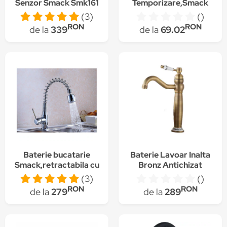
Senzor Smack Smk161
Temporizare,Smack
Sm1101
(3)
()
RON
RON
de la
339
de la
69.02
Baterie bucatarie
Baterie Lavoar Inalta
Smack,retractabila cu
Bronz Antichizat
dus doua
Smack Smk1761
(3)
()
jeturi,Sm82806
RON
RON
de la
279
de la
289