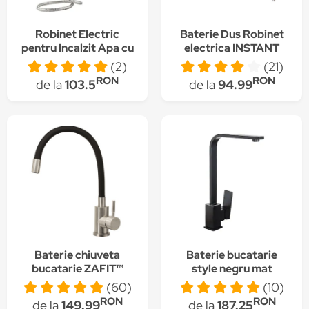
Robinet Electric
Baterie Dus Robinet
pentru Incalzit Apa cu
electrica INSTANT
accesoriu Dus - Furtun
AKU cu afisaj LED
(2)
(21)
+ Para, Afisaj
incalzit apa 3KW Baie
RON
RON
de la
103.5
de la
94.99
Temperatura LCD,
Bucatarie + Furtun
Putere 3KW, Apa
Para Debit 2 litri per
Calda Instant, Debit
minut, cu prindere in
2L/min
chiuveta AK6407
Baterie chiuveta
Baterie bucatarie
bucatarie ZAFIT™
style negru mat
LUX-25, flexibila, otel
TRENDY S
(60)
(10)
inoxidabil, silicon
RON
RON
de la
149.99
de la
187.25