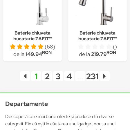
Baterie chiuveta
Baterie chiuveta
bucatarie ZAFIT™
bucatarie ZAFIT™
LUX-19 otel inoxidabil,
LUX-29 cu dus
(68)
()
cartus ceramic, tip U,
extractabil, pipa
RON
RON
de la
149.94
de la
219.79
pipa inalta, 360 grade,
inalta, otel inoxidabil,
monocomanda,
cartus ceramic, pipa
racorduri incluse,
inalta, 360 grade,
Crom
monocomanda,
1
2
3
4
...
231
racorduri incluse,
Nichel
Departamente
Descoperă cele mai bune oferte și produse din diverse
categorii. Fie că ești în căutarea unui gadget nou, a unui