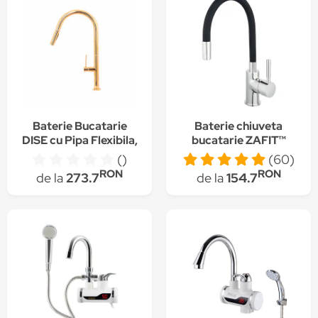
Baterie Bucatarie
Baterie chiuveta
DISE cu Pipa Flexibila,
bucatarie ZAFIT™
Extractabila, Alama
LUX-25, flexibila, otel
()
(60)
Sanitara, Auriu
inoxidabil, silicon
RON
RON
de la
273.7
de la
154.7
premium, cartus
ceramic, pipa inalta,
monocomanda,
racorduri incluse, Inox
cromat/Silicon negru