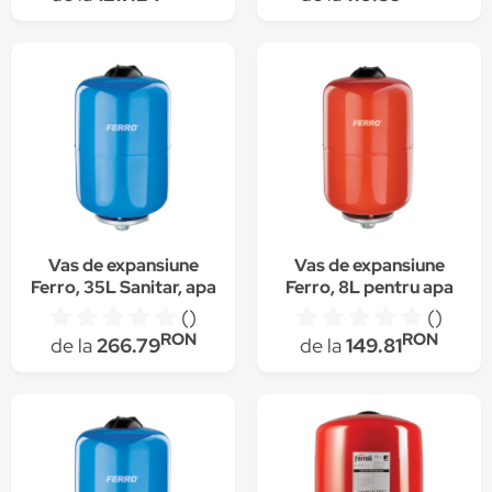
pardoseala
Vas de expansiune
Vas de expansiune
Ferro, 35L Sanitar, apa
Ferro, 8L pentru apa
rece cu montaj
calda, incalzire
()
()
suspendat
centrala cu montaj
RON
RON
de la
266.79
de la
149.81
suspendat