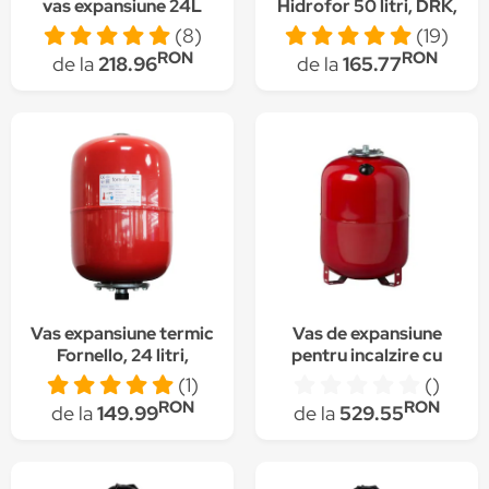
vas expansiune 24L
Hidrofor 50 litri, DRK,
otel, presostat,
Rezervor tip butelie cu
(8)
(19)
manometru, racord 5
Membrana Inclusa
RON
RON
de la
218.96
de la
165.77
cai bronz, furtun
racord inox cu cot
60cm
Vas expansiune termic
Vas de expansiune
Fornello, 24 litri,
pentru incalzire cu
vertical, culoare rosu,
picior, VRV 100 litri, 8
(1)
()
presiune maxima 10
bar
RON
RON
de la
149.99
de la
529.55
bar, membrana EPDM