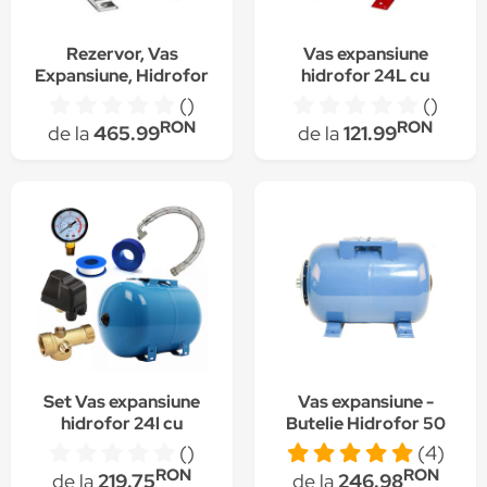
Rezervor, Vas
Vas expansiune
Expansiune, Hidrofor
hidrofor 24L cu
Orizontal, Capacitate
membrana,
()
()
50 litri ,Inox
orizontal,apa calda si
RON
RON
de la
465.99
de la
121.99
rece
Set Vas expansiune
Vas expansiune -
hidrofor 24l cu
Butelie Hidrofor 50
membrana,
litri, Membrana
()
(4)
orizontal,apa calda si
Inclusa, Micul Fermier
RON
RON
de la
219.75
de la
246.98