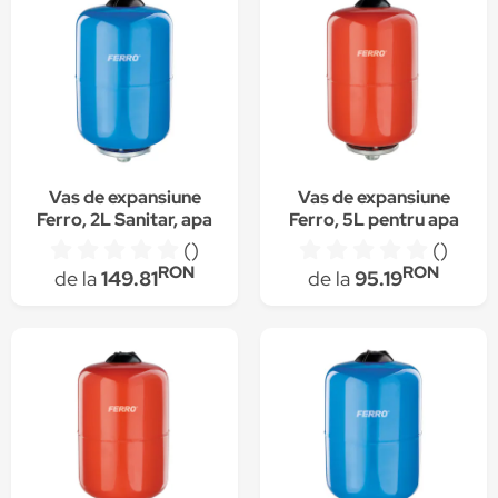
Vas de expansiune
Vas de expansiune
Ferro, 2L Sanitar, apa
Ferro, 5L pentru apa
rece cu montaj
calda, incalzire
()
()
suspendat
centrala cu montaj
RON
RON
de la
149.81
de la
95.19
suspendat