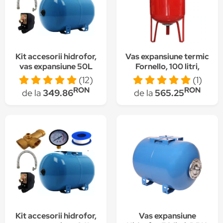
Kit accesorii hidrofor,
Vas expansiune termic
vas expansiune 50L
Fornello, 100 litri,
otel, presostat,
vertical, cu picioare si
(12)
(1)
manometru, racord 5
manometru, culoare
RON
RON
de la
349.86
de la
565.25
cai bronz, furtun
rosu, presiune maxima
racord inox cu cot
10 bar, membrana
60cm
EPDM
Kit accesorii hidrofor,
Vas expansiune