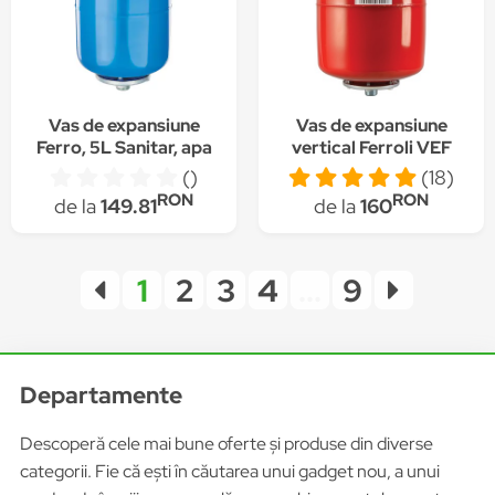
Vas de expansiune
Vas de expansiune
Ferro, 5L Sanitar, apa
vertical Ferroli VEF
rece cu montaj
24, 24 litri, 10 bar
()
(18)
suspendat
RON
RON
de la
149.81
de la
160
1
2
3
4
...
9
Departamente
Descoperă cele mai bune oferte și produse din diverse
categorii. Fie că ești în căutarea unui gadget nou, a unui