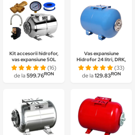
Kit accesorii hidrofor,
Vas expansiune
vas expansiune 50L
Hidrofor 24 litri, DRK,
inox, presostat,
Rezervor tip butelie cu
(16)
(33)
manometru, racord 5
Membrana Inclusa
RON
RON
de la
599.76
de la
129.83
cai bronz, furtun
racord inox cu cot
60cm