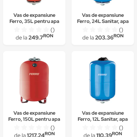
Vas de expansiune
Vas de expansiune
Ferro, 35L pentru apa
Ferro, 24L Sanitar, apa
calda, incalzire
rece cu montaj
()
()
centrala cu montaj
suspendat
RON
RON
de la
249.7
de la
203.36
suspendat
Vas de expansiune
Vas de expansiune
Ferro, 150L pentru apa
Ferro, 12L Sanitar, apa
calda, incalzire
rece cu montaj
()
()
centrala cu montaj pe
suspendat
RON
RON
de la
1217.24
de la
110.39