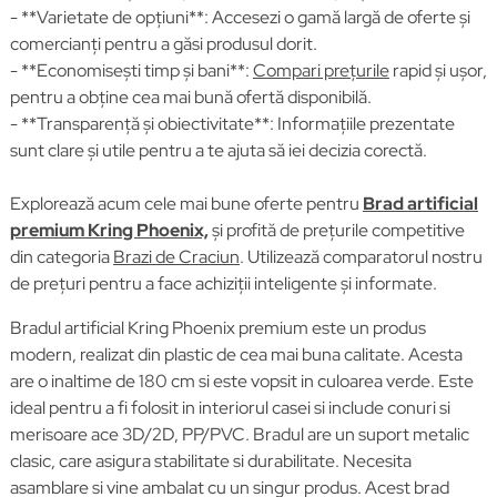
- **Varietate de opțiuni**: Accesezi o gamă largă de oferte și
comercianți pentru a găsi produsul dorit.
- **Economisești timp și bani**:
Compari prețurile
rapid și ușor,
pentru a obține cea mai bună ofertă disponibilă.
- **Transparență și obiectivitate**: Informațiile prezentate
sunt clare și utile pentru a te ajuta să iei decizia corectă.
Explorează acum cele mai bune oferte pentru
Brad artificial
premium Kring Phoenix,
și profită de prețurile competitive
din categoria
Brazi de Craciun
. Utilizează comparatorul nostru
de prețuri pentru a face achiziții inteligente și informate.
Bradul artificial Kring Phoenix premium este un produs
modern, realizat din plastic de cea mai buna calitate. Acesta
are o inaltime de 180 cm si este vopsit in culoarea verde. Este
ideal pentru a fi folosit in interiorul casei si include conuri si
merisoare ace 3D/2D, PP/PVC. Bradul are un suport metalic
clasic, care asigura stabilitate si durabilitate. Necesita
asamblare si vine ambalat cu un singur produs. Acest brad