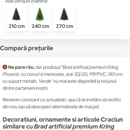
Alte versiuni Inaltime:
210 cm
240 cm
270 cm
Compară prețurile
Ne pare rău
, dar produsul
"Brad artificial premium Kring
Phoenix, cu conuri si merisoare, ace 3D/2D, PP/PVC, 180 cm,
cu suport metalic, Verde"
nu mai este disponibil la niciunul
dintre partenerii noștri.
Revenim constant cu actualizări, așa că te invităm să verifici
din nou sau să descoperi alternativele de mai jos!
Decoratiuni, ornamente si articole Craciun
similare cu
Brad artificial premium Kring