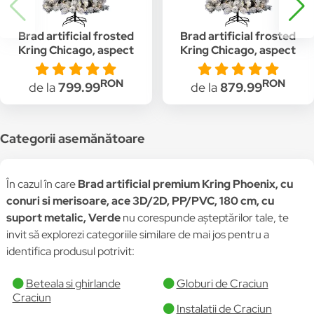
Brad artificial frosted
Brad artificial frosted
Kring Chicago, aspect
Kring Chicago, aspect
nins, 180 cm, lumina
nins, 210 cm, lumina
calda, adaptor
calda, adaptor smart,
RON
RON
de la
799.99
de la
879.99
smart/control prin
PP, ace 3D, suport
telefon, PP, ace 3D,
metalic, Alb
suport metalic, Alb
Categorii asemănătoare
În cazul în care
Brad artificial premium Kring Phoenix, cu
conuri si merisoare, ace 3D/2D, PP/PVC, 180 cm, cu
suport metalic, Verde
nu corespunde așteptărilor tale, te
invit să explorezi categoriile similare de mai jos pentru a
identifica produsul potrivit:
Beteala si ghirlande
Globuri de Craciun
Craciun
Instalatii de Craciun