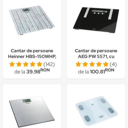
greutate design
milenium
Cantar de persoane
Cantar de persoane
Heinner HBS-150WHP,
AEG PW 5571, cu
150kg, sticla
analizatori, asisaj LCD,
(142)
(4)
securizata 6mm, 30 x
150 kg, Negru
RON
RON
de la
39.98
de la
100.81
30 cm, display lcd, Gri