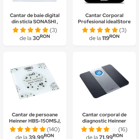
Cantar de baie digital
Cantar Corporal
din sticla SONASHI ,
Profesional idealStore
ecran LCD, 180 kg
ProfiBerd, Conectare
(3)
(3)
prin Bluetooth, 10
RON
RON
de la
30
de la
119
Functii Analitice,
Greutate Maxima 180
Kg, Indice Masa
Corporala, Cantitate
Tesut Adipos si Masa
Musculara, Consumul
de Calorii, Cantitate
tesut Osos
Cantar de persoane
Cantar corporal de
Heinner HBS-150MSJ,
diagnostic Heinner
150kg, sticla
HDS-150BKSL, 150kg,
(140)
(16)
securizata 6mm, 30 x
memorie 8 persoane,
RON
RON
de la
39.99
de la
71.99