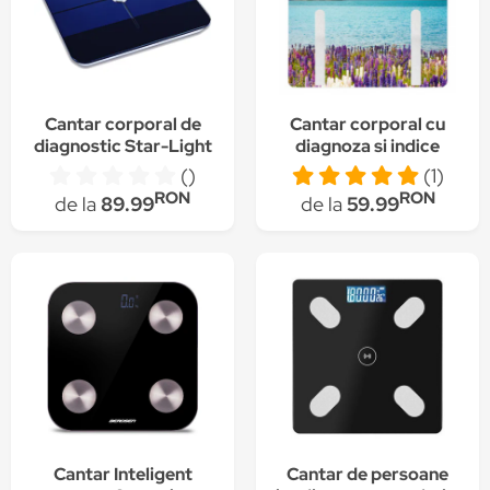
Cantar corporal de
Cantar corporal cu
diagnostic Star-Light
diagnoza si indice
BFC-180BTB, 180Kg,
masa corporala SC-
()
(1)
Smart, App
BS33ED11, multicolor,
RON
RON
de la
89.99
de la
59.99
Android/IOS,
sticla
Bluetooth 4.2,
Masurare masa
musculara, nivel
grasime, nivel de apa
din corp, Display LED,
Sticla Neagra
Cantar Inteligent
Cantar de persoane