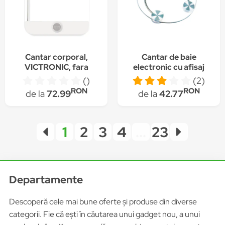
Cantar corporal,
Cantar de baie
VICTRONIC, fara
electronic cu afisaj
baterie, 30 x 30 cm ,
temperatura ,180 kg,
()
(2)
180 kg, RSP36
Platforma de sticla -
RON
RON
de la
72.99
de la
42.77
Victronic ,RSP35
Transparent
1
2
3
4
...
23
Departamente
Descoperă cele mai bune oferte și produse din diverse
categorii. Fie că ești în căutarea unui gadget nou, a unui