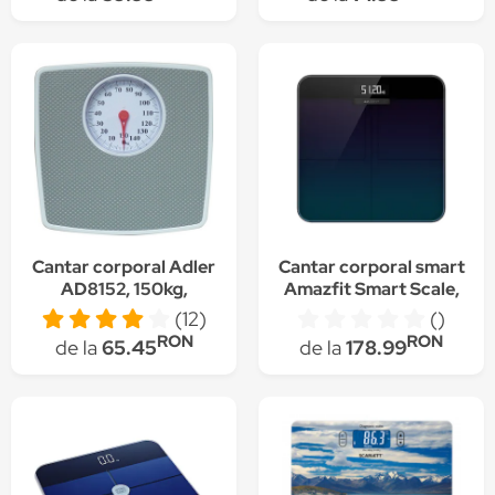
30 cm, display lcd, Alb
LCD, gradare 50g,
platforma de plastic
Cantar corporal Adler
Cantar corporal smart
AD8152, 150kg,
Amazfit Smart Scale,
Alb/Gri
Bluetooth, Wi-Fi, LED,
(12)
()
negru
RON
RON
de la
65.45
de la
178.99