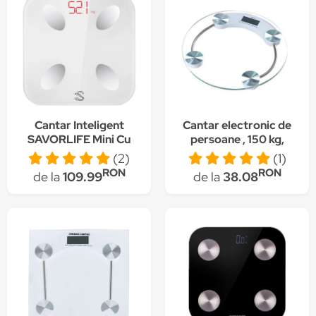
Cantar Inteligent
Cantar electronic de
SAVORLIFE Mini Cu
persoane , 150 kg,
Bluetooth, Alb
sticla,
(2)
(1)
Transparent,insta
RON
RON
de la
109.99
de la
38.08