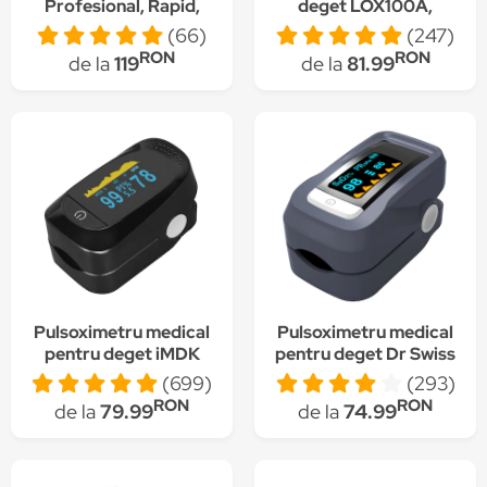
Profesional, Rapid,
deget LOX100A,
Senzor de mare
Validat clinic
(66)
(247)
precizie, Avizat
RON
RON
de la
119
de la
81.99
Medical
Pulsoximetru medical
Pulsoximetru medical
pentru deget iMDK
pentru deget Dr Swiss
C101A2
C101H1
(699)
(293)
RON
RON
de la
79.99
de la
74.99