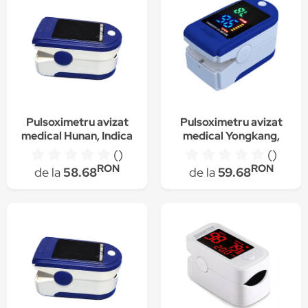
Pulsoximetru avizat
Pulsoximetru avizat
medical Hunan, Indica
medical Yongkang,
nivelul de saturatie a
Indica nivelul de
()
()
oxigenului din sange si
saturatie a oxigenului
RON
RON
de la
58.68
de la
59.68
pulsul
din sange si pulsul,
baterii VARTA incluse