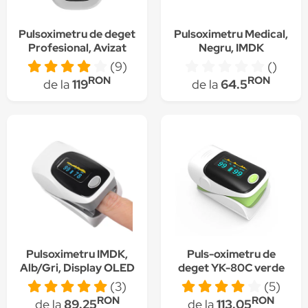
Pulsoximetru de deget
Pulsoximetru Medical,
Profesional, Avizat
Negru, IMDK
medical cu un senzor
(9)
()
de inalta precizie,
RON
RON
de la
119
de la
64.5
pentru verificarea
saturatiei de oxigen
din sange (SpO2) si a
pulsului, Certificat -
Yonker
Pulsoximetru IMDK,
Puls-oximetru de
Alb/Gri, Display OLED
deget YK-80C verde
, Indica nivelul de
(3)
(5)
saturatie a oxigenului
RON
RON
de la
89.25
de la
113.05