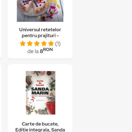
Universul retetelor
pentru prajituri -
dulciuri sanatoase
(1)
pentru copii pofticiosi
RON
de la
8
– Domokos Anna
Maria
Carte de bucate,
Editie integrala, Sanda