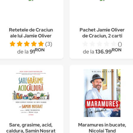
Retetele de Craciun
Pachet Jamie Oliver
ale lui Jamie Oliver
de Craciun, 2 carti
(3)
()
RON
RON
de la
91
de la
136.99
Sare, grasime, acid,
Maramures in bucate,
caldura, Samin Nosrat
Nicolai Tand