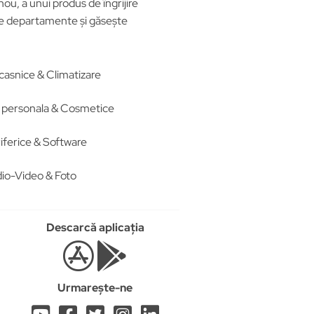
ou, a unui produs de îngrijire
ele departamente și găsește
casnice & Climatizare
re personala & Cosmetice
iferice & Software
io-Video & Foto
Descarcă aplicația
Urmarește-ne