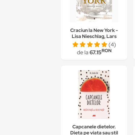
Craciun la New York -
Lisa Nieschlag, Lars
Wentrup, Julia Cawley
(4)
RON
de la
67.15
Capcanele dietelor.
Dieta pe viata sau stil