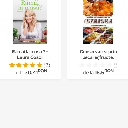
Ramai la masa ? -
Conservarea prin
Laura Cosoi
uscare(fructe,
legume, verdeturi,
(2)
()
ciuperci s.a.), Achim
RON
RON
de la
30.41
de la
18.5
Samwald