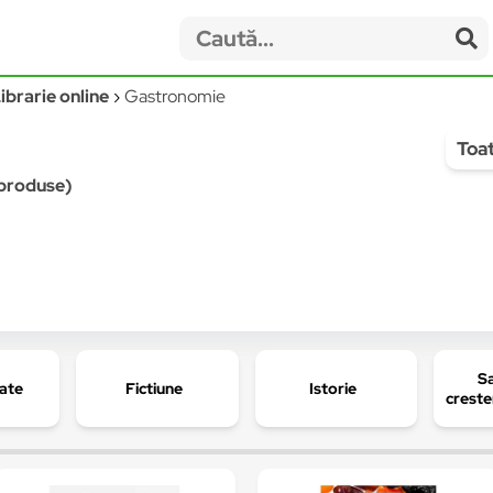
ibrarie online
Gastronomie
Toat
2 produse)
Sa
tate
Fictiune
Istorie
creste