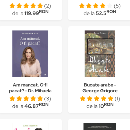
(2)
(5)
RON
RON
de la
119.99
de la
52.5
Am mancat. O fi
Bucate arabe -
pacat? - Dr. Mihaela
George Grigore
Bilic
(3)
(1)
RON
RON
de la
46.87
de la
10