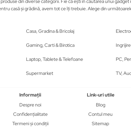
roduse din diverse categorii. Fie că ești în căutarea unui gadget n
tru casă și grădină, avem tot ce îți trebuie. Alege din următoar
Casa, Gradina & Bricolaj
Electro
Gaming, Carti & Birotica
Ingriji
Laptop, Tablete & Telefoane
PC, Per
Supermarket
TV, Aud
Informații
Link-uri utile
Despre noi
Blog
Confidențialitate
Contul meu
Termeni și condiții
Sitemap