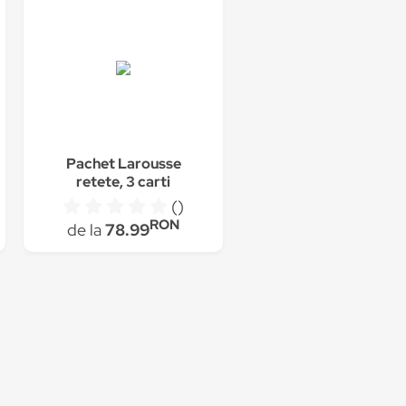
Pachet Larousse
retete, 3 carti
()
RON
de la
78.99