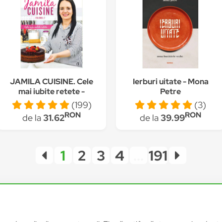
JAMILA CUISINE. Cele
Ierburi uitate - Mona
mai iubite retete -
Petre
Geanina Staicu -
(199)
(3)
Avram (vol. II)
RON
RON
de la
31.62
de la
39.99
1
2
3
4
...
191