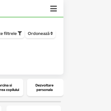
e filtrele
Ordonează
rcina si
Dezvoltare
Biografii, memorii
rea copilului
personala
si jurnale