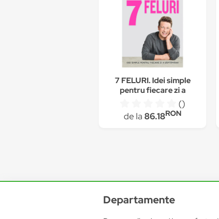
7 FELURI. Idei simple
pentru fiecare zi a
saptamanii, Jamie
()
Oliver
RON
de la
86.18
Departamente