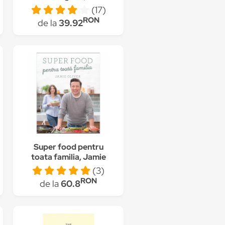
Marin
(17)
RON
de la
39.92
Super food pentru
toata familia, Jamie
Oliver
(3)
RON
de la
60.8