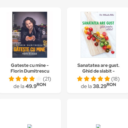
Gateste cu mine -
Sanatatea are gust.
Florin Dumitrescu
Ghid de slabit -
Mihaela Bilic
(21)
(18)
RON
RON
de la
49.9
de la
38.29