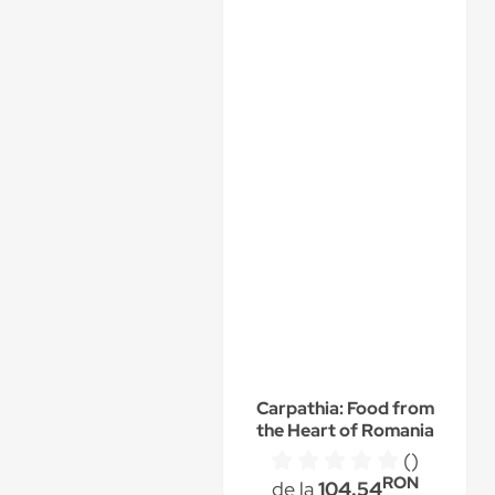
Carpathia: Food from
the Heart of Romania
de Irina Georgescu
()
RON
de la
104.54