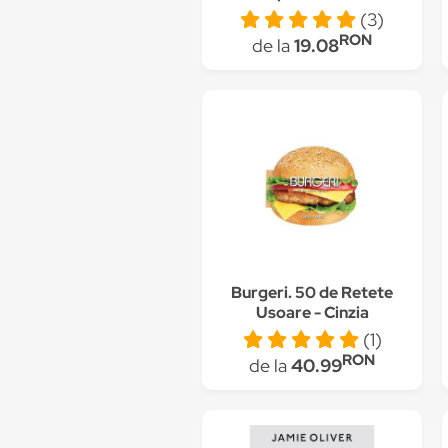
de viata? - Laura Ene
(3)
RON
de la
19.08
Burgeri. 50 de Retete
Usoare - Cinzia
Trenchi
(1)
RON
de la
40.99