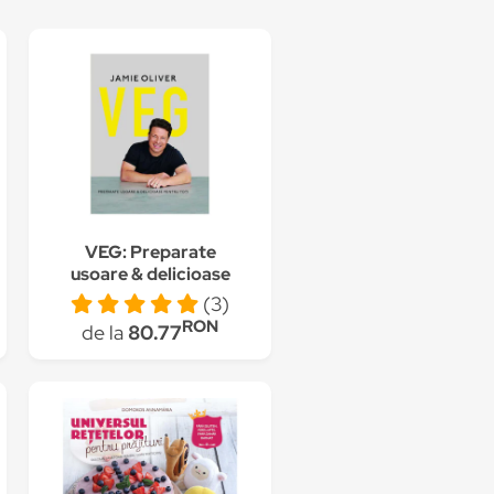
VEG: Preparate
usoare & delicioase
pentru toti, Jamie
(3)
Oliver
RON
de la
80.77