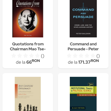
Quotations from
Command and
Chairman Mao Tse-
Persuade - Peter
Tung
Baldwin
()
()
RON
RON
de la
66
de la
171.37