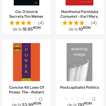
Cia. O Istorie
Manifestul Partidului
Secreta.Tim Weiner.
Comunist - Karl Marx,
Carte Pentru Toti. Vol.
Friedrich Engels
(4)
(4)
93 Tim Weiner
RON
RON
de la
18.85
de la
10
Concise 48 Laws Of
Postcapitalist Politics
Power, The - Robert
Greene
()
()
RON
RON
de la
53.99
de la
210