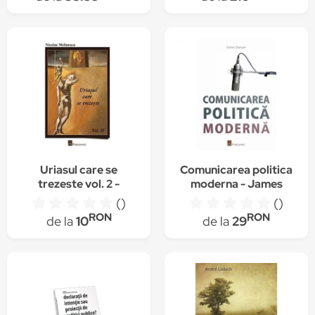
Uriasul care se
Comunicarea politica
trezeste vol. 2 -
moderna - James
Nicolae Melinescu
Stanyer
()
()
RON
RON
de la
10
de la
29