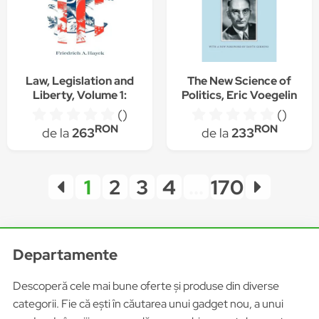
Law, Legislation and
The New Science of
Liberty, Volume 1:
Politics, Eric Voegelin
Rules and Order,
()
()
Friedrich A. Von
RON
RON
de la
263
de la
233
Hayek
1
2
3
4
...
170
Departamente
Descoperă cele mai bune oferte și produse din diverse
categorii. Fie că ești în căutarea unui gadget nou, a unui