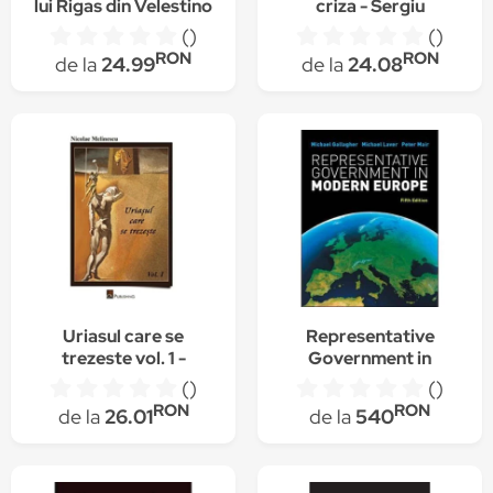
lui Rigas din Velestino
criza - Sergiu
Gherghina, George
()
()
Jiglau
RON
RON
de la
24.99
de la
24.08
Uriasul care se
Representative
trezeste vol. 1 -
Government in
Nicolae Melinescu
Modern Europe
()
()
RON
RON
de la
26.01
de la
540