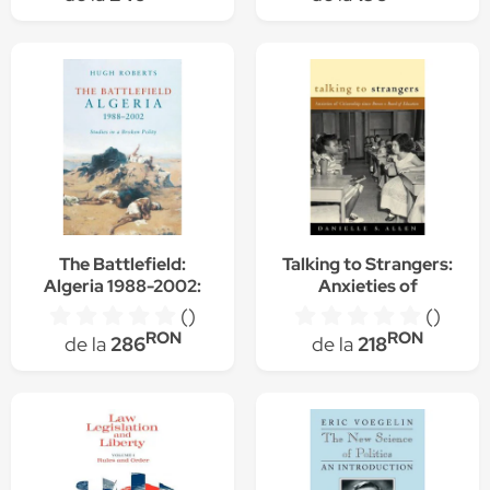
(Author)
The Battlefield:
Talking to Strangers:
Algeria 1988-2002:
Anxieties of
Studies in a Broken
Citizenship Since
()
()
Polity, Hugh Roberts
Brown V. Board of
RON
RON
de la
286
de la
218
(Author)
Education, Danielle S.
Allen