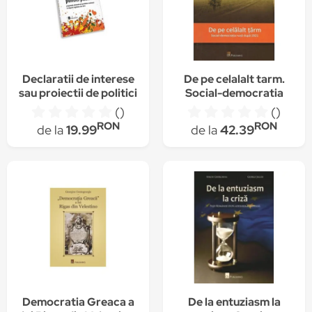
Declaratii de interese
De pe celalalt tarm.
sau proiectii de politici
Social-democratia
publice? Programele
rusa dupa 1921 - Andre
()
()
electorale ale
Liebich
RON
RON
de la
19.99
de la
42.39
partidelor romanesti
la alegerile legislative
din 2012, Sergiu
Gherghina
Democratia Greaca a
De la entuziasm la