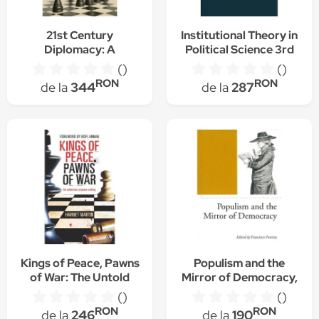
21st Century
Institutional Theory in
Diplomacy: A
Political Science 3rd
Practitioner's Guide,
Edition: The New
()
()
Kishan S. Rana
Institutionalism, B.
RON
RON
de la
344
de la
287
(Author)
Guy Peters (Author)
Kings of Peace, Pawns
Populism and the
of War: The Untold
Mirror of Democracy,
Story of Peace-
Francisco Panizza
()
()
Making, Harriet Martin
(Editor)
RON
RON
de la
246
de la
190