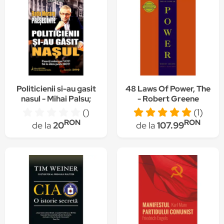
Politicienii si-au gasit
48 Laws Of Power, The
nasul - Mihai Palsu;
- Robert Greene
Radu Moraru
()
(1)
RON
RON
de la
20
de la
107.99