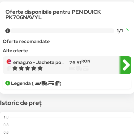
Oferte disponibile pentru PEN DUICK
PK706NAVYL
1/1
Oferte recomandate
Alte oferte
RON
emag.ro -
Jacheta polar dama, Arctic, Albastru marin
76.51
Legenda (
)
Istoric de preț