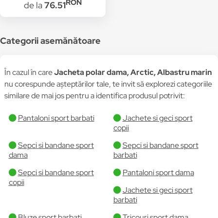
RON
de la
76.51
Categorii asemănătoare
În cazul în care
Jacheta polar dama, Arctic, Albastru marin
nu corespunde așteptărilor tale, te invit să explorezi categoriile
similare de mai jos pentru a identifica produsul potrivit:
Pantaloni sport barbati
Jachete si geci sport
copii
Sepci si bandane sport
Sepci si bandane sport
dama
barbati
Sepci si bandane sport
Pantaloni sport dama
copii
Jachete si geci sport
barbati
Bluze sport barbati
Tricouri sport dama