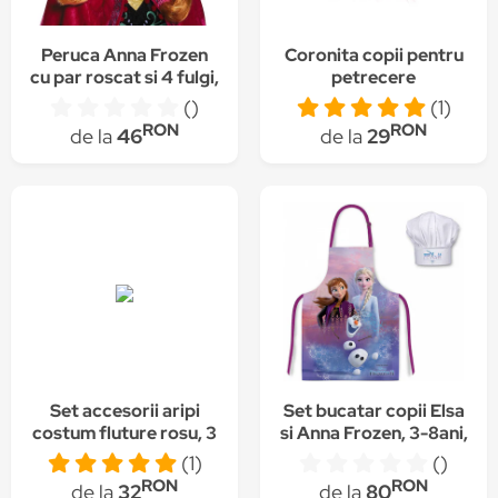
Peruca Anna Frozen
Coronita copii pentru
cu par roscat si 4 fulgi,
petrecere
one size, +5 ani
()
(1)
RON
RON
de la
46
de la
29
Set accesorii aripi
Set bucatar copii Elsa
costum fluture rosu, 3
si Anna Frozen, 3-8ani,
piese
Funny Party Shop
(1)
()
RON
RON
de la
32
de la
80