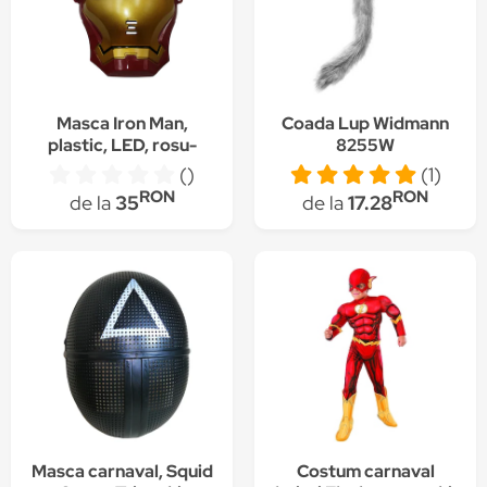
Masca Iron Man,
Coada Lup Widmann
plastic, LED, rosu-
8255W
auriu
()
(1)
RON
RON
de la
35
de la
17.28
Masca carnaval, Squid
Costum carnaval