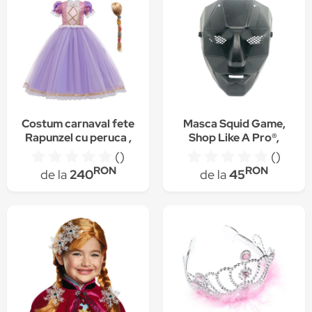
Costum carnaval fete
Masca Squid Game,
Rapunzel cu peruca ,
Shop Like A Pro®,
mov,7-8ani
Jocul Calamarului,
()
()
Soldatul Boss, negru
RON
RON
de la
240
de la
45