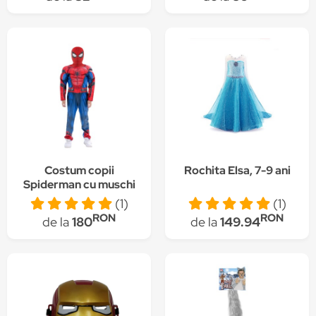
Costum copii
Rochita Elsa, 7-9 ani
Spiderman cu muschi
si cagula, 8-10ani
(1)
(1)
RON
RON
de la
180
de la
149.94