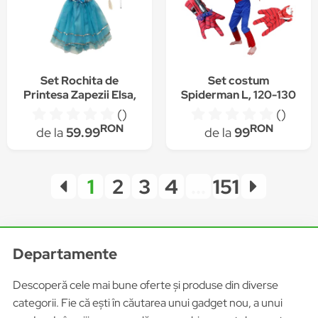
Set Rochita de
Set costum
Printesa Zapezii Elsa,
Spiderman L, 120-130
cu Coronita Bagheta si
cm si doua manusi cu
()
()
Codita, Bleu din tull,
ventuze si discuri, rosu
RON
RON
de la
59.99
de la
99
Ideala petreceri si
aniversari, 3-5 ani,
AK45200
1
2
3
4
...
151
Departamente
Descoperă cele mai bune oferte și produse din diverse
categorii. Fie că ești în căutarea unui gadget nou, a unui