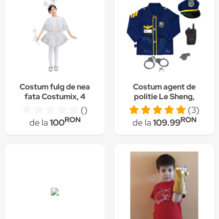
Costum fulg de nea
Costum agent de
fata Costumix, 4
politie Le Sheng,
piese, alb, S, 3-5 ani
accesorii incluse, 3
()
(3)
ani+
RON
RON
de la
100
de la
109.99