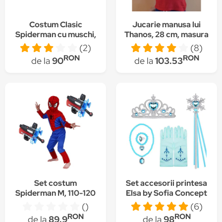
Costum Clasic
Jucarie manusa lui
Spiderman cu muschi,
Thanos, 28 cm, masura
5-7 ani, 110-120 cm
S, pentru copii - cu
(2)
(8)
lumini si baterie
RON
RON
de la
90
de la
103.53
inclusa
Set costum
Set accesorii printesa
Spiderman M, 110-120
Elsa by Sofia Concept
cm si doua lansatoare
contine coronita ,
()
(6)
cu ventuze
manusi, bagheta,
RON
RON
de la
89.9
de la
98