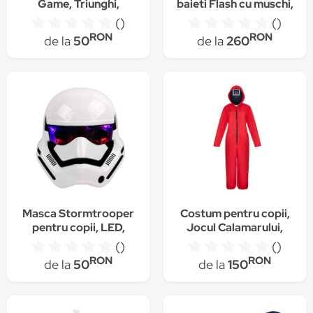
Game, Triunghi,
baieti Flash cu muschi,
Henchman, negru, 24
Funny Party Shop, 8-
()
()
cm
10ani
RON
RON
de la
50
de la
260
Masca Stormtrooper
Costum pentru copii,
pentru copii, LED,
Jocul Calamarului,
marime universala,
Patrat, marimea L,
()
()
alba
120-130 cm, rosu,
RON
RON
de la
50
de la
150
masca inclusa