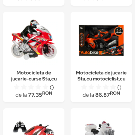
Colorata, Albastru
Motocicleta de
Motocicleta de jucarie
jucarie-curse Sta,cu
Sta,cu motociclist,cu
motociclist,cu sunete
sunete si lumini
()
()
si lumini realiste de
realiste de circuit
RON
RON
de la
77.35
de la
86.87
circuit