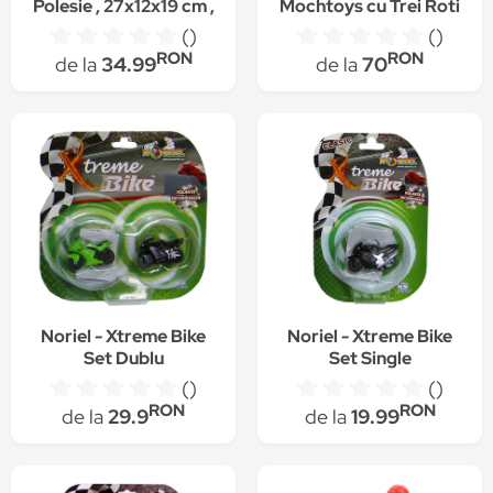
Polesie , 27x12x19 cm ,
Mochtoys cu Trei Roti
Robentoys
SuperBike Rosie
()
()
RON
RON
de la
34.99
de la
70
Noriel - Xtreme Bike
Noriel - Xtreme Bike
Set Dublu
Set Single
()
()
RON
RON
de la
29.9
de la
19.99