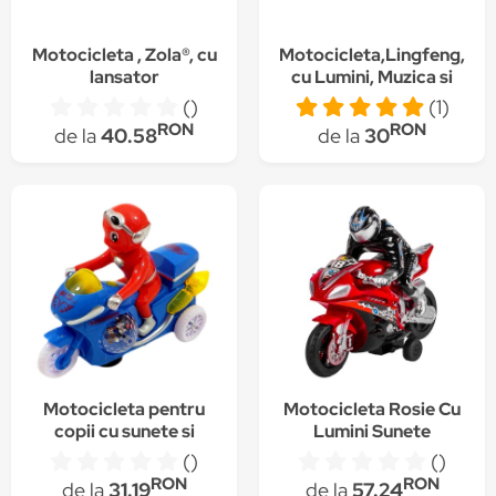
Motocicleta , Zola®, cu
Motocicleta,Lingfeng,
lansator
cu Lumini, Muzica si
Miscare, Holograma
()
(1)
Colorata
RON
RON
de la
40.58
de la
30
Motocicleta pentru
Motocicleta Rosie Cu
copii cu sunete si
Lumini Sunete
intoarceri la 360
()
()
grade, Holograma 3D
RON
RON
de la
31.19
de la
57.24