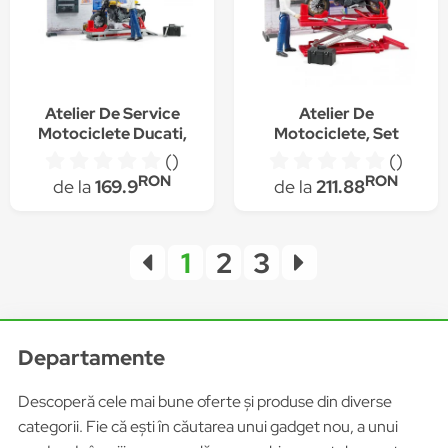
Atelier De Service
Atelier De
Motociclete Ducati,
Motociclete, Set
Bruder 62102
Bruder 62101
()
()
RON
RON
de la
169.9
de la
211.88
1
2
3
Departamente
Descoperă cele mai bune oferte și produse din diverse
categorii. Fie că ești în căutarea unui gadget nou, a unui