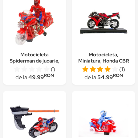
Motocicleta
Motocicleta,
Spiderman de jucarie,
Miniatura, Honda CBR
cu luminite si sunete,
1000RR, 16 x 7 x 10 cm
()
(1)
rosie - 346
RON
RON
de la
49.99
de la
54.99