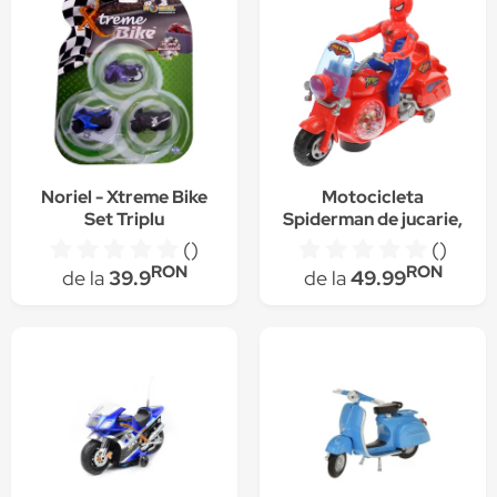
Noriel - Xtreme Bike
Motocicleta
Set Triplu
Spiderman de jucarie,
cu luminite si sunete,
()
()
rosie - 99943
RON
RON
de la
39.9
de la
49.99