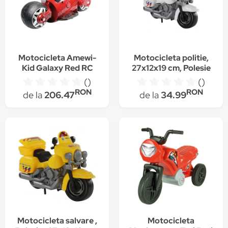
Motocicleta Amewi-
Motocicleta politie,
Kid Galaxy Red RC
27x12x19 cm, Polesie
Cyber Cycle
()
()
RON
RON
de la
206.47
de la
34.99
Motocicleta salvare ,
Motocicleta