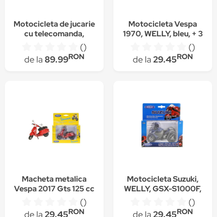
Motocicleta de jucarie
Motocicleta Vespa
cu telecomanda,
1970, WELLY, bleu, + 3
pentru copii, control
ani
()
()
de la distanta - 8817
RON
RON
de la
89.99
de la
29.45
Macheta metalica
Motocicleta Suzuki,
Vespa 2017 Gts 125 cc
WELLY, GSX-S1000F,
albastru/negru, + 3
()
()
ani23280
RON
RON
de la
29.45
de la
29.45