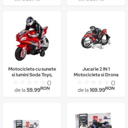
Motocicleta cu sunete
Jucarie 2 IN 1
si lumini Soda Toys,
Motocicleta si Drona
model King of the
Zburatoare cu
()
()
Street + cadou
Telecomanda, Rotire
RON
RON
de la
59.99
de la
169.99
popsocket S-Fresh
la 360° , Drifturi si
Origini
Cascadorii, Pentru
copii AK6775R