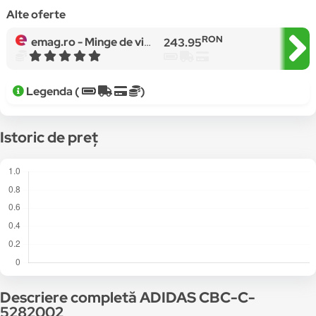
Alte oferte
RON
emag.ro -
Minge de viteza, Adidas, negru, piele sintetica, 5 kg, 15 x 23cm
243.95
Legenda (
)
Istoric de preț
Descriere completă ADIDAS CBC-C-
5282002