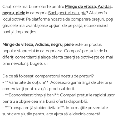
Cauți cele mai bune oferte pentru
Minge de viteza, Adidas,
negru, piele
în categoria
Saci sporturi de lupta
? Ai ajuns în
locul potrivit! Pe platforma noastră de comparare prețuri, poți
găsi cele mai avantajoase opțiuni de pe piață, economisind
bani și timp prețios.
Minge de viteza, Adidas, negru, piele
este un produs
popular și apreciat în categoria sa. Compară prețurile de la
diferiți comercianți și alege oferta care ți se potrivește cel mai
bine nevoilor și bugetului.
De ce să folosești comparatorul nostru de prețuri?
- **Varietate de opțiuni**: Accesezi o gamă largă de oferte și
comercianți pentru a găsi produsul dorit.
- **Economisești timp și bani**:
Compari prețurile
rapid și ușor,
pentru a obține cea mai bună ofertă disponibilă.
- **Transparență și obiectivitate**: Informațiile prezentate
sunt clare și utile pentru a te ajuta să iei decizia corectă.