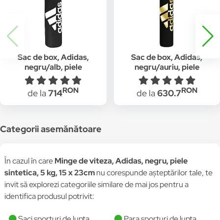
Sac de box, Adidas,
Sac de box, Adidas,
negru/alb, piele
negru/auriu, piele
sintetica, 33 kg , 150 x
sintetica, 30 kg, 120 x
33 cm
33 cm
RON
RON
de la
714
de la
630.7
Categorii asemănătoare
În cazul în care
Minge de viteza, Adidas, negru, piele
sintetica, 5 kg, 15 x 23cm
nu corespunde așteptărilor tale, te
invit să explorezi categoriile similare de mai jos pentru a
identifica produsul potrivit:
Saci sporturi de lupta
Para sporturi de lupta