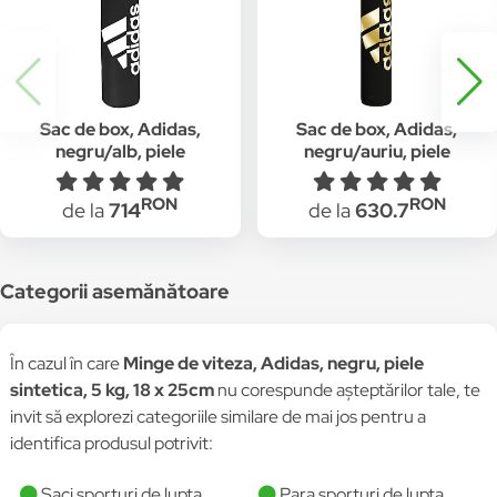
Sac de box, Adidas,
Sac de box, Adidas,
negru/alb, piele
negru/auriu, piele
sintetica, 33 kg , 150 x
sintetica, 30 kg, 120 x
33 cm
33 cm
RON
RON
de la
714
de la
630.7
Categorii asemănătoare
În cazul în care
Minge de viteza, Adidas, negru, piele
sintetica, 5 kg, 18 x 25cm
nu corespunde așteptărilor tale, te
invit să explorezi categoriile similare de mai jos pentru a
identifica produsul potrivit:
Saci sporturi de lupta
Para sporturi de lupta