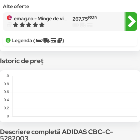
Alte oferte
RON
emag.ro -
Minge de viteza, Adidas, negru, piele sintetica, 5 kg, 18 x 25cm
267.75
Legenda (
)
Istoric de preț
Descriere completă ADIDAS CBC-C-
5282003