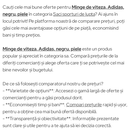
Cauți cele mai bune oferte pentru
Minge de viteza, Adidas,
negru, piele
în categoria
Saci sporturi de lupta
? Ai ajuns în
locul potrivit! Pe platforma noastră de comparare prețuri, poți
găsi cele mai avantajoase opțiuni de pe piață, economisind
bani și timp prețios.
Minge de viteza, Adidas, negru, piele
este un produs
popular și apreciat în categoria sa. Compară prețurile de la
diferiți comercianți și alege oferta care ți se potrivește cel mai
bine nevoilor și bugetului.
De ce să folosești comparatorul nostru de prețuri?
- **Varietate de opțiuni**: Accesezi o gamă largă de oferte și
comercianți pentru a găsi produsul dorit.
- **Economisești timp și bani**:
Compari prețurile
rapid și ușor,
pentru a obține cea mai bună ofertă disponibilă.
- **Transparență și obiectivitate**: Informațiile prezentate
sunt clare și utile pentru a te ajuta să iei decizia corectă.