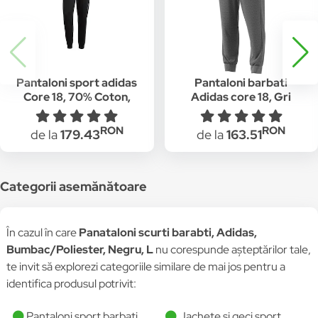
Pantaloni sport adidas
Pantaloni barbati
Core 18, 70% Coton,
Adidas core 18, Gri
30% Poliester, Negru
RON
RON
de la
179.43
de la
163.51
Categorii asemănătoare
În cazul în care
Panataloni scurti barabti, Adidas,
Bumbac/Poliester, Negru, L
nu corespunde așteptărilor tale,
te invit să explorezi categoriile similare de mai jos pentru a
identifica produsul potrivit:
Pantaloni sport barbati
Jachete si geci sport