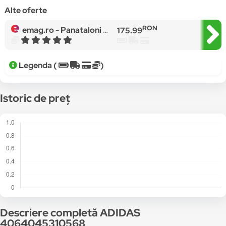
Alte oferte
RON
emag.ro -
Panataloni scurti barabti, Adidas, Bumbac/Poliester, Negru, L
175.99
Legenda (
)
Istoric de preț
Descriere completă ADIDAS
4064045310568