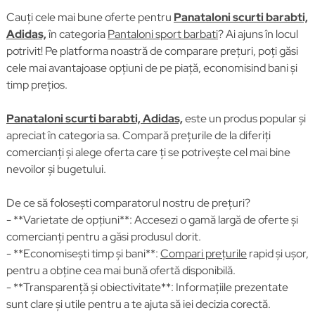
Cauți cele mai bune oferte pentru
Panataloni scurti barabti,
Adidas,
în categoria
Pantaloni sport barbati
? Ai ajuns în locul
potrivit! Pe platforma noastră de comparare prețuri, poți găsi
cele mai avantajoase opțiuni de pe piață, economisind bani și
timp prețios.
Panataloni scurti barabti, Adidas,
este un produs popular și
apreciat în categoria sa. Compară prețurile de la diferiți
comercianți și alege oferta care ți se potrivește cel mai bine
nevoilor și bugetului.
De ce să folosești comparatorul nostru de prețuri?
- **Varietate de opțiuni**: Accesezi o gamă largă de oferte și
comercianți pentru a găsi produsul dorit.
- **Economisești timp și bani**:
Compari prețurile
rapid și ușor,
pentru a obține cea mai bună ofertă disponibilă.
- **Transparență și obiectivitate**: Informațiile prezentate
sunt clare și utile pentru a te ajuta să iei decizia corectă.