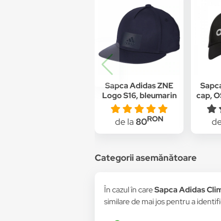
Sapca Adidas ZNE
Sapca
Logo S16, bleumarin
cap, O
RON
de la
80
de
Categorii asemănătoare
În cazul în care
Sapca Adidas Clima
similare de mai jos pentru a identifi