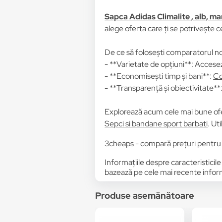
Sapca Adidas Climalite , alb, m
alege oferta care ți se potrivește c
De ce să folosești comparatorul no
- **Varietate de opțiuni**: Accesez
- **Economisești timp și bani**:
Co
- **Transparență și obiectivitate**: 
Explorează acum cele mai bune of
Sepci si bandane sport barbati
. Ut
3cheaps - compară prețuri pentru S
Informațiile despre caracteristicile
bazează pe cele mai recente informa
Produse asemănătoare