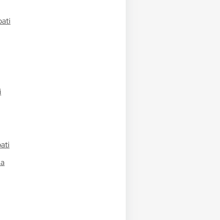
bati
i
ati
ma