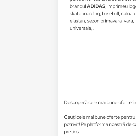
brandul
ADIDAS
, imprimeu logo
skateboarding, baseball, culoare 
elastan, sezon primavara-vara,
universala, .
Descoperă cele mai bune oferte î
Cauți cele mai bune oferte pentr
potrivit! Pe platforma noastră de c
prețios.