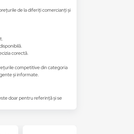
țurile de la diferiți comercianți și
t.
disponibilă.
ecizia corectă.
prețurile competitive din categoria
igente și informate.
 este doar pentru referință și se