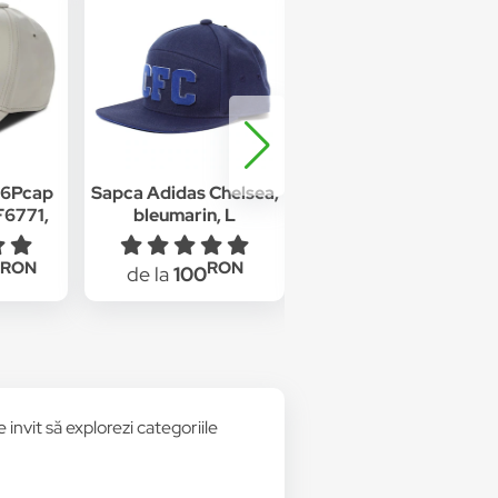
 6Pcap
Sapca Adidas Chelsea,
Sapca Adidas C40 Six
F6771,
bleumarin, L
Panel 3 Stripe
rem
Climalite, bleumarin
RON
RON
RON
de la
100
de la
90
 invit să explorezi categoriile