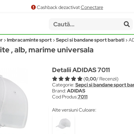
Cashback dezactivat
Conectare
er
Imbracaminte sport
Sepci si bandane sport barbati
AD
te , alb, marime universala
Detalii ADIDAS 7011
(
0,00
/ Recenzii)
Categorie:
Sepci si bandane sport ba
Brand:
ADIDAS
Cod Produs:
7011
Alte versiuni Culoare: