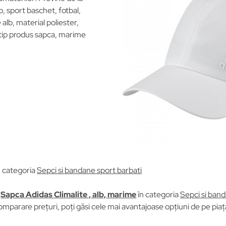
, sport baschet, fotbal,
alb, material poliester,
 tip produs sapca, marime
n categoria
Sepci si bandane sport barbati
u
Sapca Adidas Climalite , alb, marime
în categoria
Sepci si band
omparare prețuri, poți găsi cele mai avantajoase opțiuni de pe pia