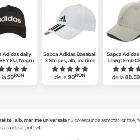
 Adidas daily
Sapca Adidas Baseball
Sapca Adidas
SFY EU, Negru
3 Stripes, alb, marime
Ltwgt Emb C
universala
Unisex, C
RON
RON
 la
59
de la
90
de la
88.59
lite , alb, marime universala
nu corespunde așteptărilor tale, te
ca produsul potrivit: