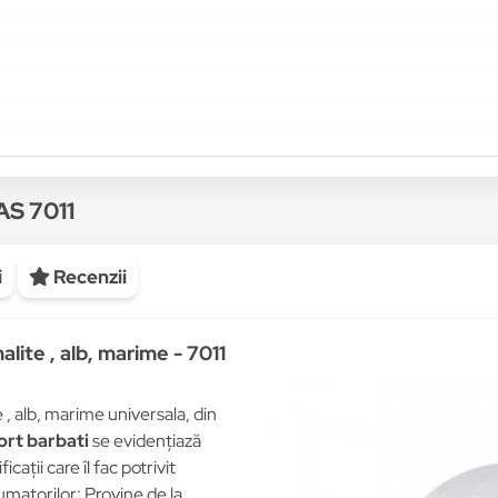
AS 7011
i
Recenzii
lite , alb, marime - 7011
, alb, marime universala, din
ort barbati
se evidențiază
cații care îl fac potrivit
matorilor: Provine de la