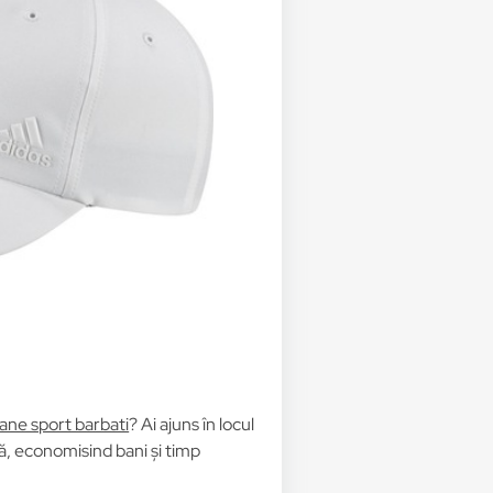
ane sport barbati
? Ai ajuns în locul
ță, economisind bani și timp