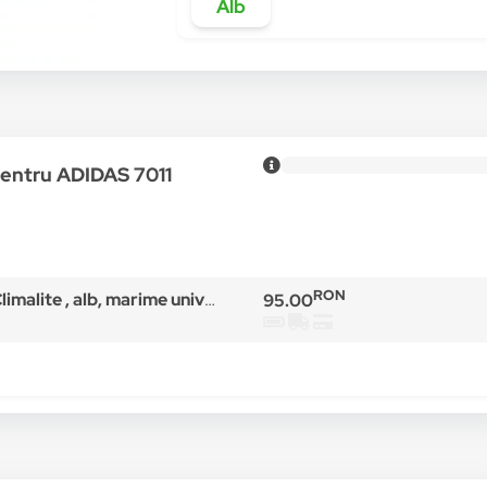
Alb
pentru ADIDAS 7011
RON
alite , alb, marime universala
95.00