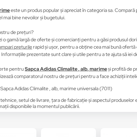
arime
este un produs popular și apreciat în categoria sa. Compară pre
el mai bine nevoilor și bugetului.
stru de prețuri?
i o gamă largă de oferte și comercianți pentru a găsi produsul dori
mpari prețurile
rapid și ușor, pentru a obține cea mai bună ofertă 
Informațiile prezentate sunt clare și utile pentru a te ajuta să iei d
erte pentru
Sapca Adidas Climalite , alb, marime
și profită de 
ilizează comparatorul nostru de prețuri pentru a face achiziții intel
apca Adidas Climalite , alb, marime universala (7011)
 tehnice, setul de livrare, țara de fabricație și aspectul produselor
ții disponibile la momentul publicării.