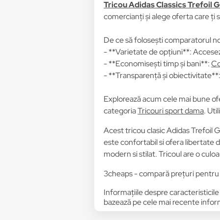
Tricou Adidas Classics Trefoil
comercianți și alege oferta care ți 
De ce să folosești comparatorul no
- **Varietate de opțiuni**: Accesez
- **Economisești timp și bani**:
Co
- **Transparență și obiectivitate**: 
Explorează acum cele mai bune of
categoria
Tricouri sport dama
. Uti
Acest tricou clasic Adidas Trefoil
este confortabil si ofera libertate d
modern si stilat. Tricoul are o culo
3cheaps - compară prețuri pentr
Informațiile despre caracteristicile
bazează pe cele mai recente informa