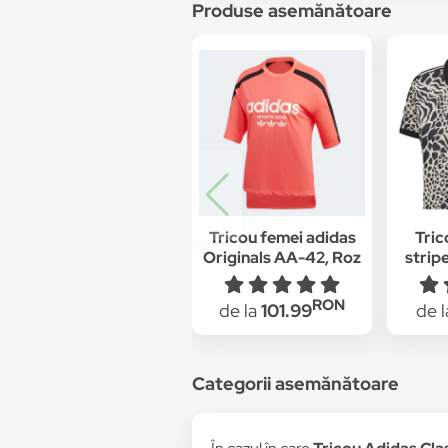
Produse asemănătoare
Tricou femei adidas
Tric
Originals AA-42, Roz
strip
Fem
RON
de la
101.99
de 
Categorii asemănătoare