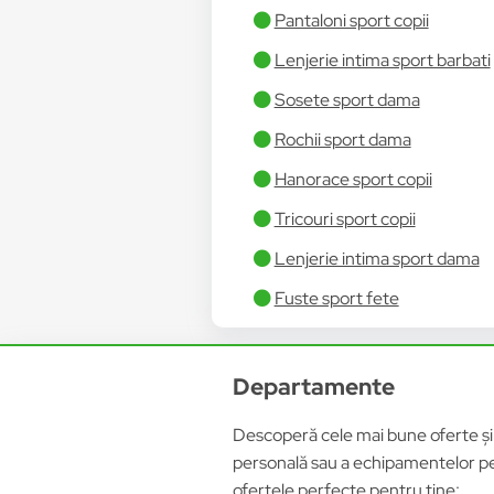
Pantaloni sport copii
Lenjerie intima sport barbati
Sosete sport dama
Rochii sport dama
Hanorace sport copii
Tricouri sport copii
Lenjerie intima sport dama
Fuste sport fete
Departamente
Descoperă cele mai bune oferte și p
personală sau a echipamentelor pen
ofertele perfecte pentru tine: