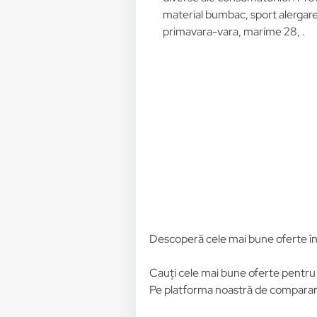
material bumbac, sport alergare
primavara-vara, marime 28, .
Descoperă cele mai bune oferte î
Cauți cele mai bune oferte pentr
Pe platforma noastră de comparare 