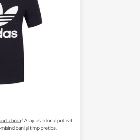
sport dama
? Ai ajuns în locul potrivit!
isind bani și timp prețios.