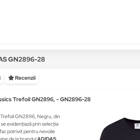
DAS GN2896-28
i
Recenzii
assics Trefoil GN2896, - GN2896-28
s Trefoil GN2896, Negru, din
se evidențiază prin selecția
 fac potrivit pentru nevoile
vine de la brandul
ADIDAS
,