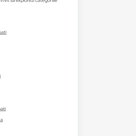
invit să explorezi categoriile
bati
i
ati
ma