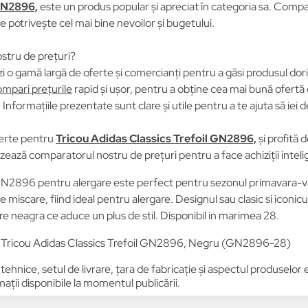
 GN2896,
este un produs popular și apreciat în categoria sa. Compară
se potrivește cel mai bine nevoilor și bugetului.
stru de prețuri?
i o gamă largă de oferte și comercianți pentru a găsi produsul dori
mpari prețurile
rapid și ușor, pentru a obține cea mai bună ofertă 
Informațiile prezentate sunt clare și utile pentru a te ajuta să iei d
erte pentru
Tricou Adidas Classics Trefoil GN2896,
și profită 
lizează comparatorul nostru de prețuri pentru a face achiziții intel
 GN2896 pentru alergare este perfect pentru sezonul primavara-va
e miscare, fiind ideal pentru alergare. Designul sau clasic si iconicu
are neagra ce aduce un plus de stil. Disponibil in marimea 28.
u Tricou Adidas Classics Trefoil GN2896, Negru (GN2896-28)
 tehnice, setul de livrare, țara de fabricație și aspectul produselor
ții disponibile la momentul publicării.