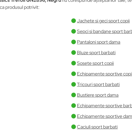
ssics Trefoil GN2896, Negru
nu corespunde așteptărilor tale, te 
ca produsul potrivit:
Jachete si geci sport copii
Sepci si bandane sport bar
Pantaloni sport dama
Bluze sport barbati
Sosete sport copii
Echipamente sportive copi
Tricouri sport barbati
Bustiere sport dama
Echipamente sportive barb
Echipamente sportive da
Caciuli sport barbati