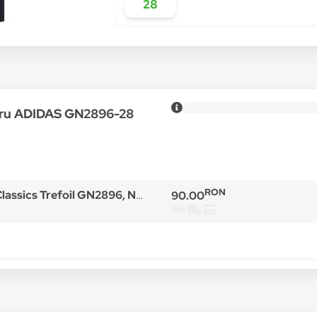
28
ntru ADIDAS GN2896-28
RON
assics Trefoil GN2896, Negru
90.00