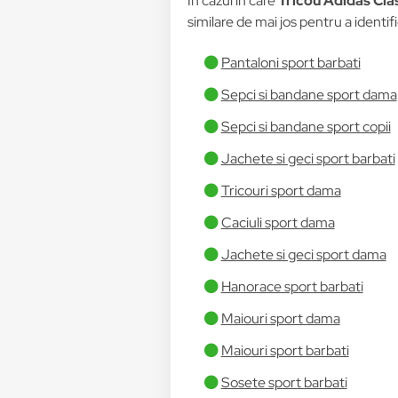
În cazul în care
Tricou Adidas Cla
similare de mai jos pentru a identifi
Pantaloni sport barbati
Sepci si bandane sport dama
Sepci si bandane sport copii
Jachete si geci sport barbati
Tricouri sport dama
Caciuli sport dama
Jachete si geci sport dama
Hanorace sport barbati
Maiouri sport dama
Maiouri sport barbati
Sosete sport barbati