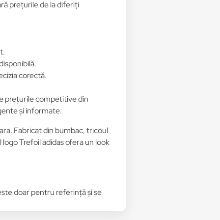
 prețurile de la diferiți
t.
disponibilă.
ecizia corectă.
de prețurile competitive din
igente și informate.
ra. Fabricat din bumbac, tricoul
l logo Trefoil adidas ofera un look
 este doar pentru referință și se