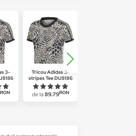
as 3-
Tricou Adidas 3-
Tricou Adidas Tee
DU8186
stripes Tee DU8186
DH3052 Femei
u 36
Femei Negru 34
Multicolor 38
RON
RON
RON
de la
89.79
de la
109.47