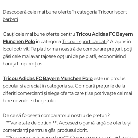
Descoperă cele mai bune oferte în categoria
Tricouri sport
barbati
Cauți cele mai bune oferte pentru
Tricou Adidas FC Bayern
Munchen Polo
în categoria
Tricouri sport barbati
? Ai ajuns în
locul potrivit! Pe platforma noastră de comparare prețuri, poți
găsi cele mai avantajoase opțiuni de pe piață, economisind
bani și timp prețios.
Tricou Adidas FC Bayern Munchen Polo
este un produs
popular și apreciat în categoria sa. Compară prețurile de la
diferiți comercianți și alege oferta care ți se potrivește cel mai
bine nevoilor și bugetului.
De ce să folosești comparatorul nostru de prețuri?
- **Varietate de opțiuni**: Accesezi o gamă largă de oferte și
comercianți pentru a găsi produsul dorit.
- **Economisești timp și bani**:
Compari prețurile
rapid și ușor,