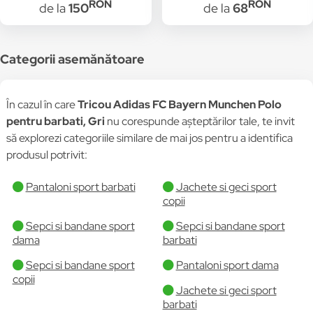
RON
RON
de la
150
de la
68
Categorii asemănătoare
În cazul în care
Tricou Adidas FC Bayern Munchen Polo
pentru barbati, Gri
nu corespunde așteptărilor tale, te invit
să explorezi categoriile similare de mai jos pentru a identifica
produsul potrivit:
Pantaloni sport barbati
Jachete si geci sport
copii
Sepci si bandane sport
Sepci si bandane sport
dama
barbati
Sepci si bandane sport
Pantaloni sport dama
copii
Jachete si geci sport
barbati