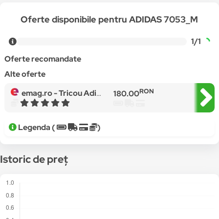
Oferte disponibile pentru ADIDAS 7053_M
1/1
Oferte recomandate
Alte oferte
RON
emag.ro -
Tricou Adidas FC Bayern Munchen Polo pentru barbati, Gri
180.00
Legenda (
)
Istoric de preț