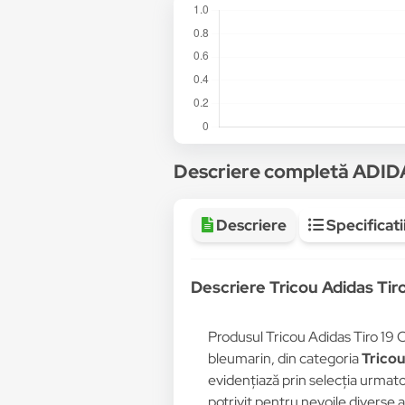
Descriere completă ADI
Descriere
Specificati
Descriere Tricou Adidas Tir
Produsul Tricou Adidas Tiro 19 
bleumarin, din categoria
Tricou
evidențiază prin selecția urmatoa
potrivit pentru nevoile diverse 