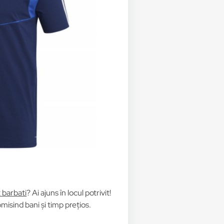
t barbati
? Ai ajuns în locul potrivit!
isind bani și timp prețios.