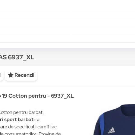
DAS 6937_XL
i
Recenzii
o 19 Cotton pentru - 6937_XL
Cotton pentru barbati,
ri sport barbati
se
re de specificații care îl fac
ale consumatorilor: Provine de