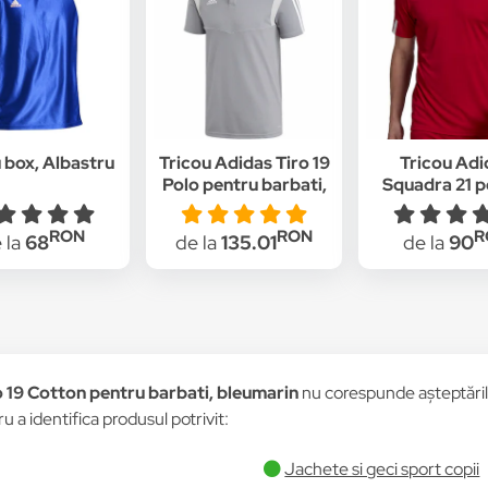
 box, Albastru
Tricou Adidas Tiro 19
Tricou Adi
Polo pentru barbati,
Squadra 21 p
Gri
barbati, R
RON
RON
R
 la
68
de la
135.01
de la
90
o 19 Cotton pentru barbati, bleumarin
nu corespunde așteptărilor
u a identifica produsul potrivit:
Jachete si geci sport copii