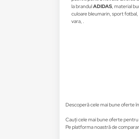
la brandul
ADIDAS
, material b
culoare bleumarin, sport fotbal,
vara, .
Descoperă cele mai bune oferte î
Cauți cele mai bune oferte pentr
Pe platforma noastră de comparare 