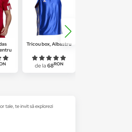
das
Tricou box, Albastru
Tricou adidas Run It,
entru
Alb
osu
ON
RON
RON
de la
68
de la
128.99
 tale, te invit să explorezi