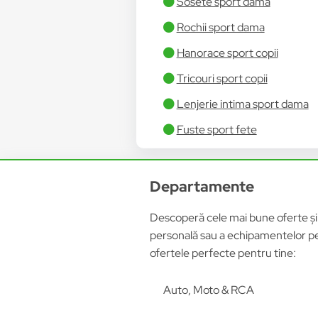
Sosete sport dama
Rochii sport dama
Hanorace sport copii
Tricouri sport copii
Lenjerie intima sport dama
Fuste sport fete
Departamente
Descoperă cele mai bune oferte și p
personală sau a echipamentelor pen
ofertele perfecte pentru tine:
Auto, Moto & RCA