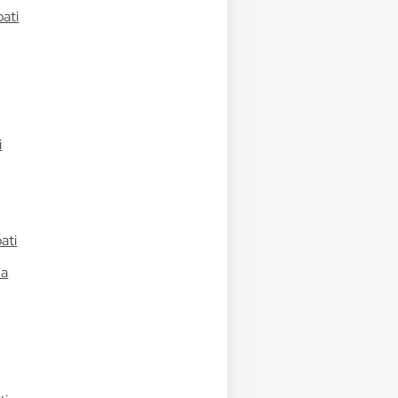
bati
i
ati
ma