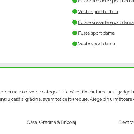
Fulare si esarfe sport barba
Veste sport barbati
Fulare si esarfe sport dama
Fuste sport dama
Veste sport dama
roduse din diverse categorii. Fie că ești în căutarea unui gadget n
tru casă și grădină, avem tot ce îți trebuie. Alege din următoar
Casa, Gradina & Bricolaj
Electro