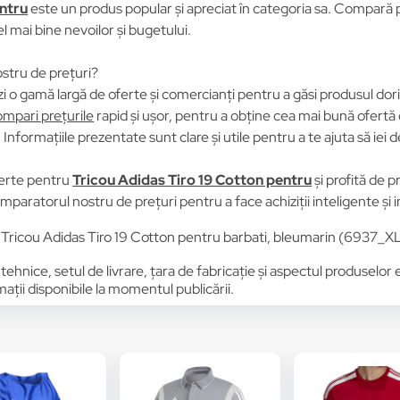
entru
este un produs popular și apreciat în categoria sa. Compară pre
el mai bine nevoilor și bugetului.
stru de prețuri?
i o gamă largă de oferte și comercianți pentru a găsi produsul dori
mpari prețurile
rapid și ușor, pentru a obține cea mai bună ofertă 
Informațiile prezentate sunt clare și utile pentru a te ajuta să iei d
erte pentru
Tricou Adidas Tiro 19 Cotton pentru
și profită de 
omparatorul nostru de prețuri pentru a face achiziții inteligente și
Tricou Adidas Tiro 19 Cotton pentru barbati, bleumarin (6937_X
 tehnice, setul de livrare, țara de fabricație și aspectul produselor
ții disponibile la momentul publicării.