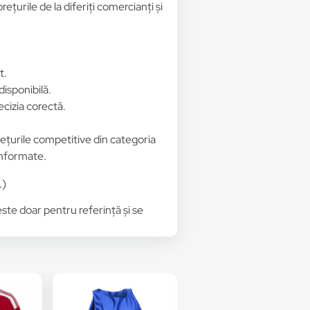
țurile de la diferiți comercianți și
t.
disponibilă.
ecizia corectă.
prețurile competitive din categoria
 informate.
L)
 este doar pentru referință și se