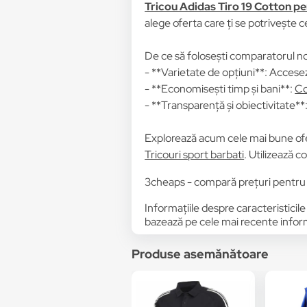
Tricou Adidas Tiro 19 Cotton p
alege oferta care ți se potrivește c
De ce să folosești comparatorul no
- **Varietate de opțiuni**: Accesez
- **Economisești timp și bani**:
Co
- **Transparență și obiectivitate**: 
Explorează acum cele mai bune of
Tricouri sport barbati
. Utilizează c
3cheaps - compară prețuri pentru 
Informațiile despre caracteristicile
bazează pe cele mai recente informa
Produse asemănătoare