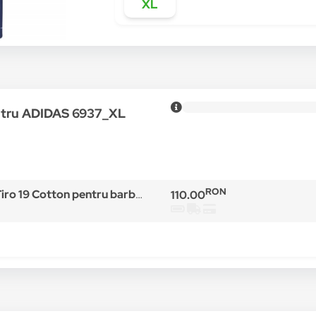
XL
entru ADIDAS 6937_XL
RON
9 Cotton pentru barbati, bleumarin
110.00