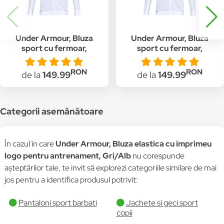
Under Armour, Bluza
Under Armour, Bluza
sport cu fermoar,
sport cu fermoar,
pentru fitness,
pentru fitness,
Alb/Negru
Alb/Negru
RON
RON
de la
149.99
de la
149.99
Categorii asemănătoare
În cazul în care
Under Armour, Bluza elastica cu imprimeu
logo pentru antrenament, Gri/Alb
nu corespunde
așteptărilor tale, te invit să explorezi categoriile similare de mai
jos pentru a identifica produsul potrivit:
Pantaloni sport barbati
Jachete si geci sport
copii