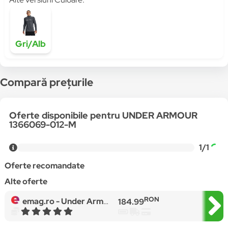
Gri/Alb
Compară prețurile
Oferte disponibile pentru UNDER ARMOUR
1366069-012-M
1/1
Oferte recomandate
Alte oferte
RON
emag.ro -
Under Armour, Bluza elastica cu imprimeu logo pentru antrenament, Gri/Alb
184.99