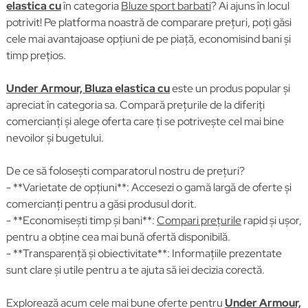
elastica cu
în categoria
Bluze sport barbati
? Ai ajuns în locul
potrivit! Pe platforma noastră de comparare prețuri, poți găsi
cele mai avantajoase opțiuni de pe piață, economisind bani și
timp prețios.
Under Armour, Bluza elastica cu
este un produs popular și
apreciat în categoria sa. Compară prețurile de la diferiți
comercianți și alege oferta care ți se potrivește cel mai bine
nevoilor și bugetului.
De ce să folosești comparatorul nostru de prețuri?
- **Varietate de opțiuni**: Accesezi o gamă largă de oferte și
comercianți pentru a găsi produsul dorit.
- **Economisești timp și bani**:
Compari prețurile
rapid și ușor,
pentru a obține cea mai bună ofertă disponibilă.
- **Transparență și obiectivitate**: Informațiile prezentate
sunt clare și utile pentru a te ajuta să iei decizia corectă.
Explorează acum cele mai bune oferte pentru
Under Armour,