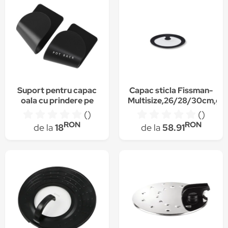
Suport pentru capac
Capac sticla Fissman-
oala cu prindere pe
Multisize,26/28/30cm,gri
perete, adeziv 3m,
()
()
negru
RON
RON
de la
18
de la
58.91