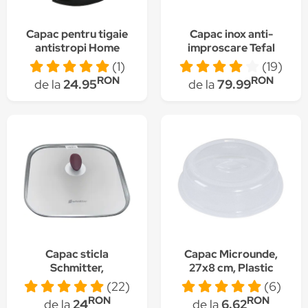
Capac pentru tigaie
Capac inox anti-
antistropi Home
improscare Tefal
Creation,
Ingenio compatibil cu
(1)
(19)
metal+sticla, diametru
dimensiunile 20-28 cm
RON
RON
de la
24.95
de la
79.99
31.5 cm, Negru
Capac sticla
Capac Microunde,
Schmitter,
27x8 cm, Plastic
termorezistent, 28 x
Transparent
(22)
(6)
28 cm
RON
RON
de la
24
de la
6.62