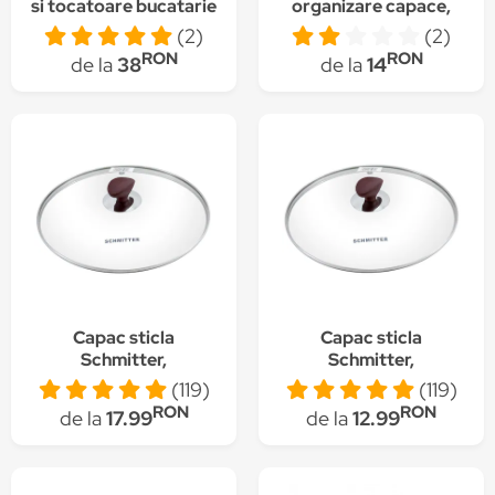
si tocatoare bucatarie
organizare capace,
finisaj cupru
42x23x7 cm
(2)
(2)
RON
RON
de la
38
de la
14
Capac sticla
Capac sticla
Schmitter,
Schmitter,
termorezistent, 28 cm
termorezistent, 24 cm
(119)
(119)
RON
RON
de la
17.99
de la
12.99