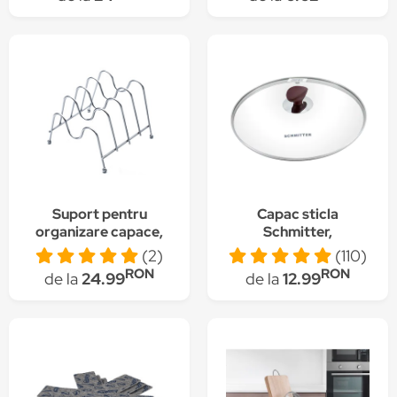
Suport pentru
Capac sticla
organizare capace,
Schmitter,
tavi, farfurii, 19x18x15
termorezistent, 22 cm
(2)
(110)
cm
RON
RON
de la
24.99
de la
12.99