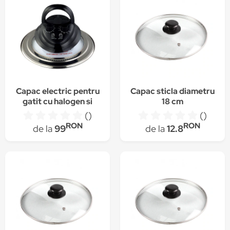
Capac electric pentru
Capac sticla diametru
gatit cu halogen si
18 cm
convector (universal)
()
()
CO900 VICTRONIC
RON
RON
de la
99
de la
12.8