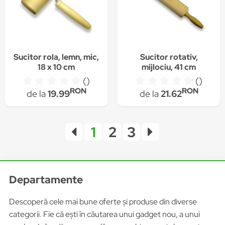
Sucitor rola, lemn, mic,
Sucitor rotativ,
18 x 10 cm
mijlociu, 41 cm
()
()
RON
RON
de la
19.99
de la
21.62
1
2
3
Departamente
Descoperă cele mai bune oferte și produse din diverse
categorii. Fie că ești în căutarea unui gadget nou, a unui