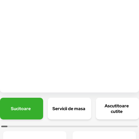
Ascutitoare
Sucitoare
Servicii de masa
cutite