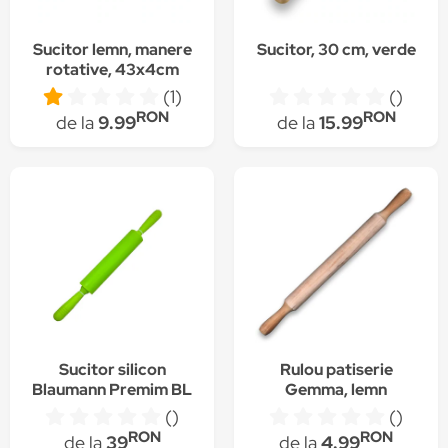
Sucitor lemn, manere
Sucitor, 30 cm, verde
rotative, 43x4cm
(1)
()
RON
RON
de la
9.99
de la
15.99
Sucitor silicon
Rulou patiserie
Blaumann Premim BL
Gemma, lemn
3335
()
()
RON
RON
de la
39
de la
4.99