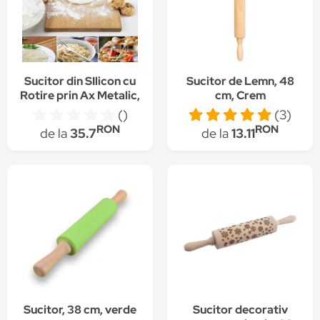
Sucitor din SIlicon cu
Sucitor de Lemn, 48
Rotire prin Ax Metalic,
cm, Crem
pentru Modelat
()
(3)
Aluatul pentru
RON
RON
de la
35.7
de la
13.11
Prajituri, Calitate si
Design Premium,
30cm, Albastru,
Original Deals®
Sucitor, 38 cm, verde
Sucitor decorativ