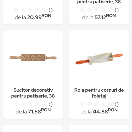
pentru patiserie, 38
cm
()
()
RON
RON
de la
20.99
de la
57.12
Sucitor decorativ
Rola pentru cornuri de
pentru patiserie, 38
foietaj
cm
()
()
RON
RON
de la
71.58
de la
44.88