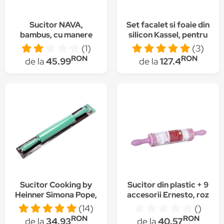
Sucitor NAVA,
Set facalet si foaie din
bambus, cu manere
silicon Kassel, pentru
din silicon, 45.5cm
prepararea aluatului
(1)
(3)
RON
RON
de la
45.99
de la
127.4
Sucitor Cooking by
Sucitor din plastic + 9
Heinner Simona Pope,
accesorii Ernesto, roz
silicon, 47 cm
(14)
()
RON
RON
de la
34.93
de la
40.57