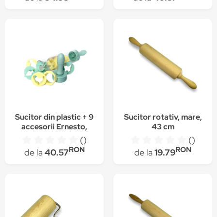
Sucitor din plastic + 9
Sucitor rotativ, mare,
accesorii Ernesto,
43 cm
turcoaz
()
()
RON
RON
de la
40.57
de la
19.79