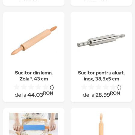
Sucitor din lemn,
Sucitor pentru aluat,
Zola®, 43 cm
inox, 38,5x5 cm
()
()
RON
RON
de la
44.03
de la
28.99