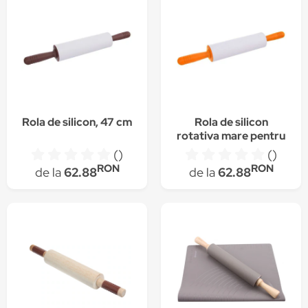
Rola de silicon, 47 cm
Rola de silicon
rotativa mare pentru
aluat, 47 cm
()
()
RON
RON
de la
62.88
de la
62.88