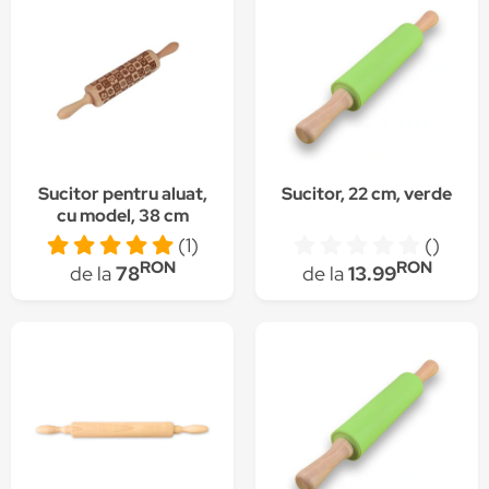
Sucitor pentru aluat,
Sucitor, 22 cm, verde
cu model, 38 cm
(1)
()
RON
RON
de la
78
de la
13.99