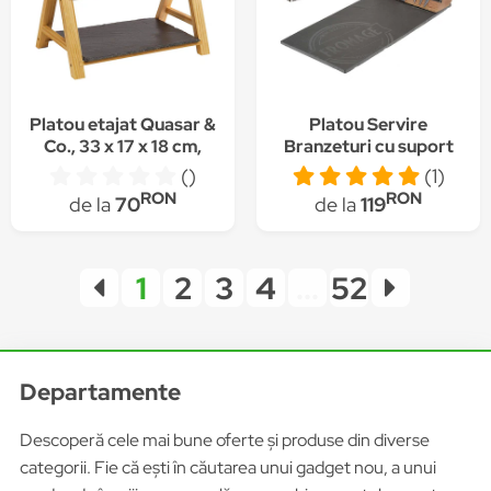
Platou etajat Quasar &
Platou Servire
Co., 33 x 17 x 18 cm,
Branzeturi cu suport
suport servire
magnetic pentru
()
(1)
aperitive/prajituri/candy
cutite si accesorii,
RON
RON
de la
70
de la
119
bar, 2 niveluri,
AMA
ardezie/lemn, negru-
natur
1
2
3
4
...
52
Departamente
Descoperă cele mai bune oferte și produse din diverse
categorii. Fie că ești în căutarea unui gadget nou, a unui