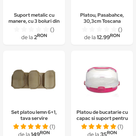
Suport metalic cu
Platou, Pasabahce,
manere, cu 3 boluri din
30,3cm Toscana
ceramica,24x8cm
()
()
RON
RON
de la
2
de la
12.99
Set platou lemn 6+1,
Platou de bucatarie cu
tava servire
capac si suport pentru
aperitive/legume/friptura,
gheata, dimensiune
(1)
(1)
60L x 22l x 3 h ,
34.5x18 cm
RON
RON
de la
149
de la
35