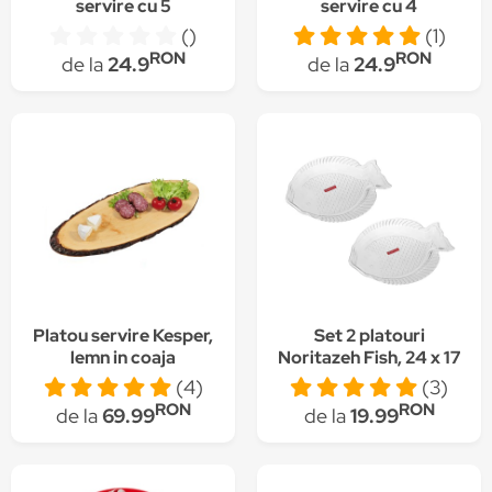
servire cu 5
servire cu 4
compartimente
compartimente, lemn
()
(1)
RON
RON
de la
24.9
de la
24.9
Platou servire Kesper,
Set 2 platouri
lemn in coaja
Noritazeh Fish, 24 x 17
cm
(4)
(3)
RON
RON
de la
69.99
de la
19.99