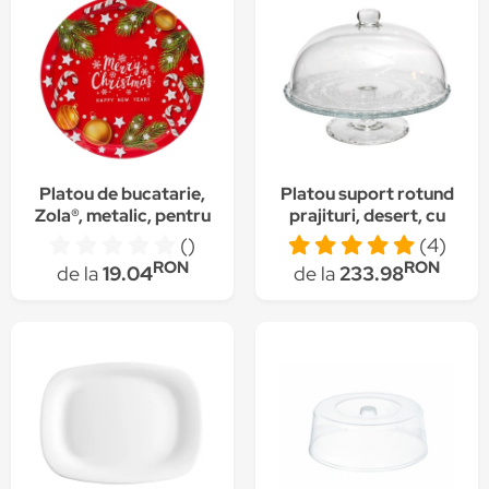
Platou de bucatarie,
Platou suport rotund
Zola®, metalic, pentru
prajituri, desert, cu
sarbatori rosu cu
capac, din sticla
()
(4)
globulete, 32 cm
RON
RON
de la
19.04
de la
233.98