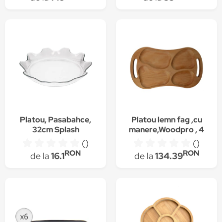
traditional, natur
Platou, Pasabahce,
Platou lemn fag ,cu
32cm Splash
manere,Woodpro , 4
compartimente
()
()
59x34x2.5 cm
RON
RON
de la
16.1
de la
134.39