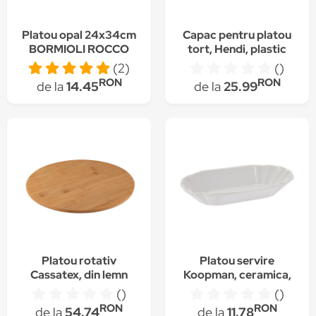
Platou opal 24x34cm
Capac pentru platou
BORMIOLI ROCCO
tort, Hendi, plastic
seria PARMA
transparent, diam.
(2)
()
30x(H)11 cm
RON
RON
de la
14.45
de la
25.99
Platou rotativ
Platou servire
Cassatex, din lemn
Koopman, ceramica,
mesteacan, diametru
19.5x11x4 cm, alb
()
()
35 cm
RON
RON
de la
54.74
de la
11.78