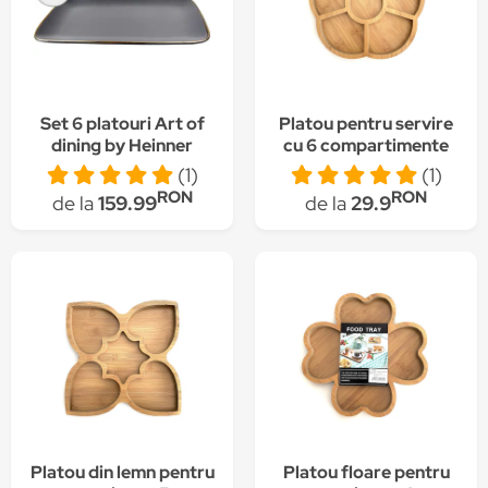
Set 6 platouri Art of
Platou pentru servire
dining by Heinner
cu 6 compartimente
Calypso, ceramica,
(1)
(1)
32x20cm
RON
RON
de la
159.99
de la
29.9
Platou din lemn pentru
Platou floare pentru