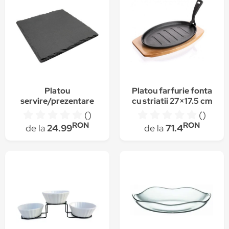
Platou
Platou farfurie fonta
servire/prezentare
cu striatii 27×17.5 cm
Quasar & Co., patrat
()
()
20 x 20 cm, picioruse
RON
RON
de la
24.99
de la
71.4
suport, ardezie, negru